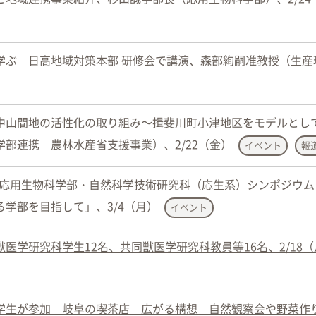
学ぶ 日高地域対策本部 研修会で講演、森部絢嗣准教授（生産
中山間地の活性化の取り組み～揖斐川町小津地区をモデルとし
部連携 農林水産省支援事業）、2/22（金）
イベント
報
度 応用生物科学部・自然科学技術研究科（応生系）シンポジウム
学部を目指して」、3/4（月）
イベント
医学研究科学生12名、共同獣医学研究科教員等16名、2/18（
学生が参加 岐阜の喫茶店 広がる構想 自然観察会や野菜作