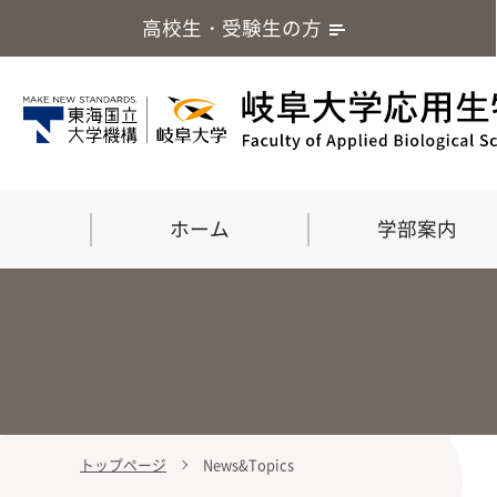
高校生・受験生の方
ホーム
学部案内
トップページ
News&Topics
学部案内
大学院
留学・国際交流
応用生命化学科
食