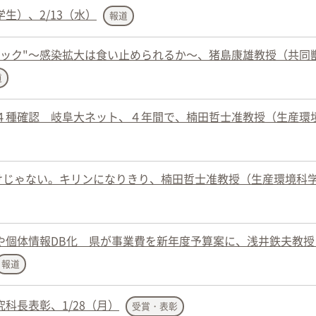
生）、2/13（水）
報道
ョック"～感染拡大は食い止められるか～、猪島康雄教授（共同
道
４種確認 岐阜大ネット、４年間で、楠田哲士准教授（生産環
だけじゃない。キリンになりきり、楠田哲士准教授（生産環境科
や個体情報DB化 県が事業費を新年度予算案に、浅井鉄夫教授
報道
科長表彰、1/28（月）
受賞・表彰