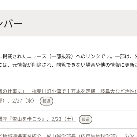
にやさしく健康的な食の未来を
生物が棲む環境を改善し、豊か
沿革
附属
×食科学で切り拓く
態系サービスにより社会の多様
ナンバー
ーズに対応
動物科学プログラム
に掲載されたニュース（一部抜粋）へのリンクです。一部は、
ては、元情報が削除され、閲覧できない場合や他の情報に更新
応用生命科学課程
者の仕事に」 揖斐川町小津で１万本を定植 岐阜大など活性
）、2/27（水）
報道
座『雪山を歩こう』、2/23（土）
報道
地域連携事業紹介、杉山誠学部長（応用生物科学部）、2/24