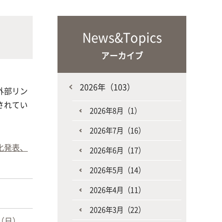
な生
人と動物との共生を目指し、動物の
施設・教育研究関連施設
なニ
健康だけでなく、あらゆる命の専門
News&Topics
家を養成
アーカイブ
2026年（103）
外部リン
されてい
2026年8月（1）
2026年7月（16）
生産環境科学課程
化発表、
2026年6月（17）
2026年5月（14）
2026年4月（11）
2026年3月（22）
（日）