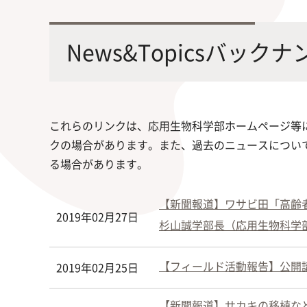
最先端の化学とバイオテクノロジー
環境
学部・大学院の教育ビジョン、
修士課程・博士課程
を融合し、生命化学のチカラで未来
農学
News&Topicsバック
沿革及び入試情報について
を創造
これらのリンクは、応用生物科学部ホームページ等
クの場合があります。また、過去のニュースについ
る場合があります。
旧課程・コースはこちら
【新聞報道】ワサビ田「高齢
2019年02月27日
杉山誠学部長（応用生物科学部
【フィールド活動報告】公開講
2019年02月25日
【新聞報道】サカキの移植など