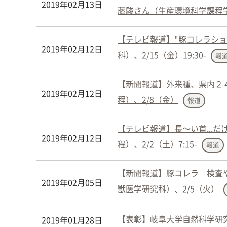
2019年02月13日
藤駿さん（生産環境科学課程学
【テレビ報道】"豚コレラシ
2019年02月12日
科）、2/15（金）19:30-
報
【新聞報道】外来種、県内２
2019年02月12日
程）、2/8（金）
報道
【テレビ報道】長～い首...
2019年02月12日
程）、2/2（土）7:15-
報道
【新聞報道】豚コレラ 検査
2019年02月05日
獣医学研究科）、2/5（火）
【表彰】岐阜大学自然科学研究
2019年01月28日