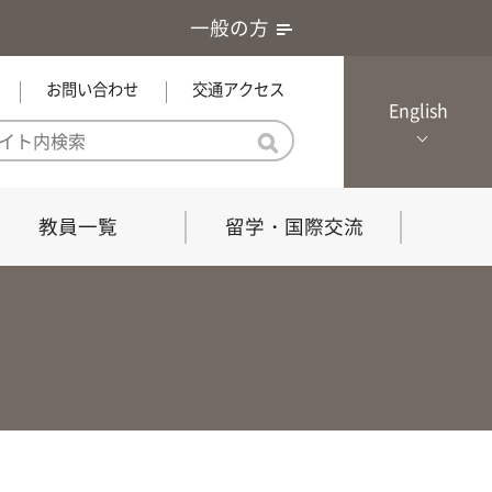
一般の方
お問い合わせ
交通アクセス
English
教員一覧
留学・国際交流
憲章・基本戦略
農学研究科（博士課程）
local Channel
における３つの方針
獣医学研究科（博士課程）
生物科学部グローカル推進室担
員
の教育における３つの方針と専
能力
共同獣医学科