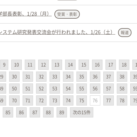
部長表彰、1/28（月）
受賞・表彰
ステム研究発表交流会が行われました、1/26（土）
報道
9
10
11
12
13
14
15
16
17
18
29
30
31
32
33
34
35
36
37
38
3
49
50
51
52
53
54
55
56
57
58
5
69
70
71
72
73
74
75
76
77
78
7
85
86
87
88
89
次の15件