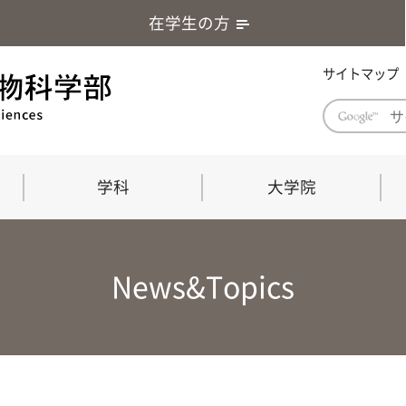
在学生の方
サイトマップ
学科
大学院
学部長あいさつ
自然科学技術研究科（修士課程）
応用生物科学部グローバルレポート
学部
連合
ABS G
News&Topics
教育理念・教育目標
連合獣医学研究科（博士課程）
教育
共同
応用
応用生物科学部海外留学プログラム
当教
「専門的能力の要素」「達成すべき
学科
水準」「評価方法」
門的
農生命科学科
生物圏環境学科