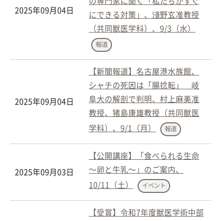
の専門家に聞く「私たちがすぐ
2025年09月04日
にできる対策」、淺野玄准教授
（共同獣医学科）、9/3（水）
報道
【新聞報道】名古屋港水族館、
シャチの死因は「腸捻転」 岐
阜大の解剖で判明、村上麻美准
2025年09月04日
教授、猪島康雄教授（共同獣医
学科）、9/1（月）
報道
【公開講座】「食べられる生命
～卵と牛乳～」のご案内、
2025年09月03日
10/11（土）
イベント
【受賞】令和7年度獣医学術中部