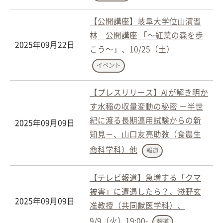
【公開講座】岐阜大学位山演習
林 公開講座 「～紅葉の森を歩
2025年09月22日
こう～」、10/25（土）
イベント
【プレスリリース】AIが解き明か
す水稲の収量変動の秘密 －半世
紀に渡る長期連用試験からの新
2025年09月09日
知見－、山口友亮助教（食農生
命科学科）他
報道
【テレビ報道】急増する「クマ
被害」に遭遇したら？、淺野玄
2025年09月09日
准教授（共同獣医学科）、
9/9（火）19:00-
報道