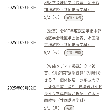
地区学会地区学会長賞、岡田彩
2025年09月03日
加准教授（共同獣医学科）、
9/2（火）
受賞・表彰
【受賞】令和7年度獣医学術中部
地区学会地区学会長賞、永田矩
2025年09月03日
之准教授（共同獣医学科）、
9/2（火）
受賞・表彰
【Webメディア掲載】クマ被
害、9月解禁"緊急銃猟"で抑制で
きる？ 個体数増・分布拡大で
「死傷事故」深刻...環境省ガイド
2025年09月02日
ラインを専門家が検証、鈴木正
嗣教授（共同獣医学科）、
9/1（月）
報道