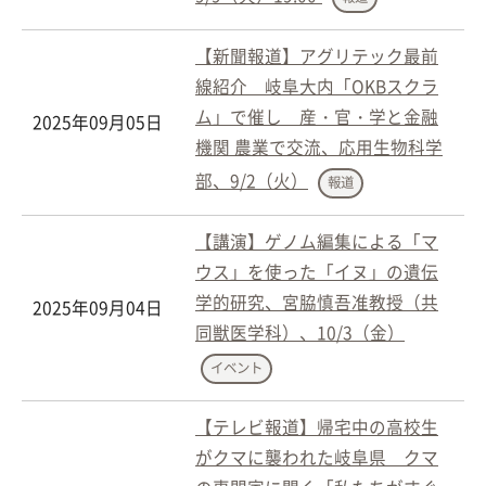
【新聞報道】アグリテック最前
線紹介 岐阜大内「OKBスクラ
ム」で催し 産・官・学と金融
2025年09月05日
機関 農業で交流、応用生物科学
部、9/2（火）
報道
【講演】ゲノム編集による「マ
ウス」を使った「イヌ」の遺伝
学的研究、宮脇慎吾准教授（共
2025年09月04日
同獣医学科）、10/3（金）
イベント
【テレビ報道】帰宅中の高校生
がクマに襲われた岐阜県 クマ