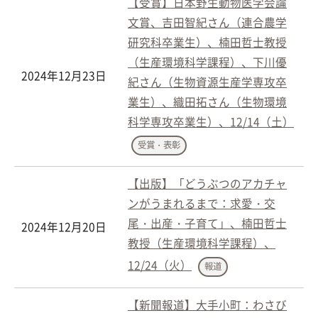
【受賞】日本野生動物医学会論
文賞、吉田智紀さん（連合農学
研究科卒業生）、楠田哲士教授
（生産環境科学課程）、下川優
2024年12月23日
紀さん（生物資源生産学専攻卒
業生）、織田拓さん（生物環境
科学専攻卒業生）、12/14（土）
受賞・表彰
【出版】「どうぶつのアカチャ
ンがうまれるまで：求愛・交
尾・出産・子育て」、楠田哲士
2024年12月20日
教授（生産環境科学課程）、
12/24（火）
報道
【新聞報道】大手小町：わさび