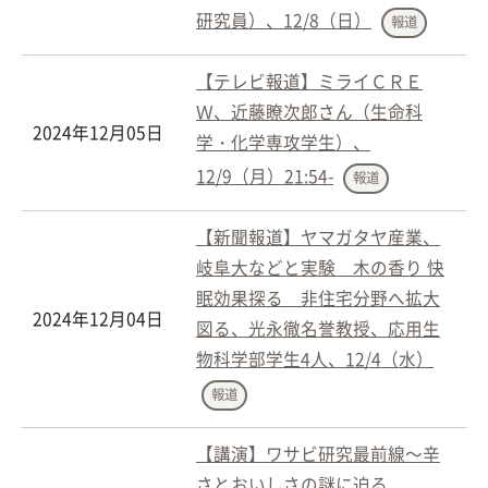
研究員）、12/8（日）
報道
【テレビ報道】ミライＣＲＥ
Ｗ、近藤瞭次郎さん（生命科
2024年12月05日
学・化学専攻学生）、
12/9（月）21:54-
報道
【新聞報道】ヤマガタヤ産業、
岐阜大などと実験 木の香り 快
眠効果探る 非住宅分野へ拡大
2024年12月04日
図る、光永徹名誉教授、応用生
物科学部学生4人、12/4（水）
報道
【講演】ワサビ研究最前線～辛
さとおいしさの謎に迫る