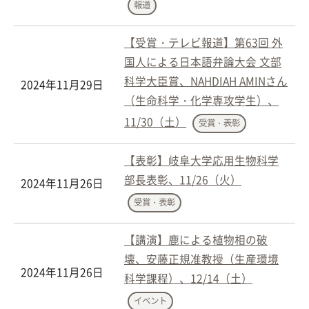
報道
【受賞・テレビ報道】第63回 外
国人による日本語弁論大会 文部
科学大臣賞、NAHDIAH AMINさん
2024年11月29日
（生命科学・化学専攻学生）、
11/30（土）
受賞・表彰
【表彰】岐阜大学応用生物科学
部長表彰、11/26（火）
2024年11月26日
受賞・表彰
【講演】鹿による植物相の破
壊、安藤正規准教授（生産環境
2024年11月26日
科学課程）、12/14（土）
イベント