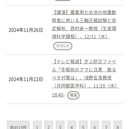
【講演】農業用ため池の地震動
照査に用いる三軸圧縮試験と安
定解析、西村眞一教授（生産環
2024年11月26日
境科学課程）、12/11（水）
イベント
【テレビ報道】ぎふ防災ファイ
ル「冬眠前のクマに注意 取る
べき対策は」、淺野玄准教授
2024年11月22日
（共同獣医学科）、11/20（水）
18:40-
報道
前の15件
1
2
3
4
5
6
7
8