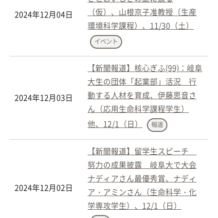
（仮）、山根京子准教授（生産
2024年12月04日
環境科学課程）、11/30（土）
イベント
【新聞報道】核心ぎふ(99)：岐阜
大生の団体「起業部」活況 行
動する人材を育成、伊藤思音さ
2024年12月03日
ん（応用生命科学課程学生）
他、12/1（日）
報道
【新聞報道】留学生スピーチ
努力の成果披露 岐阜大で大会
ナディアさん最優秀賞、ナディ
2024年12月02日
ア・アミンさん（生命科学・化
学専攻学生）、12/1（日）