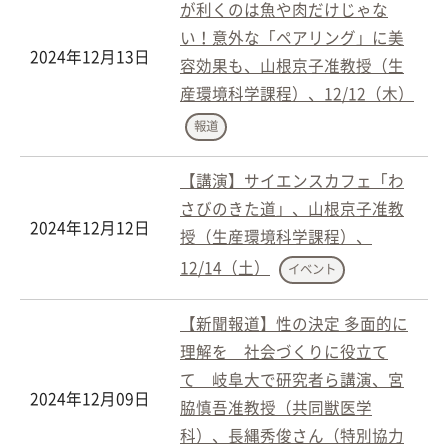
が利くのは魚や肉だけじゃな
い！意外な「ペアリング」に美
2024年12月13日
容効果も、山根京子准教授（生
産環境科学課程）、12/12（木）
報道
【講演】サイエンスカフェ「わ
さびのきた道」、山根京子准教
2024年12月12日
授（生産環境科学課程）、
12/14（土）
イベント
【新聞報道】性の決定 多面的に
理解を 社会づくりに役立て
て 岐阜大で研究者ら講演、宮
2024年12月09日
脇慎吾准教授（共同獣医学
科）、長縄秀俊さん（特別協力