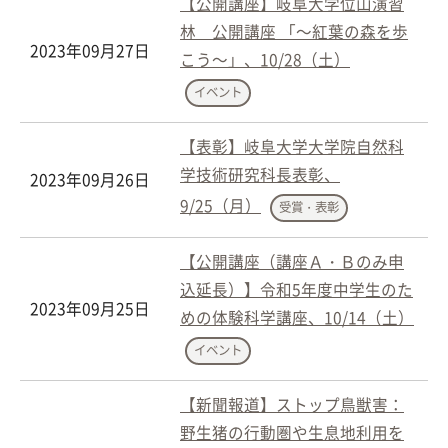
【公開講座】岐阜大学位山演習
林 公開講座 「～紅葉の森を歩
2023年09月27日
こう～」、10/28（土）
イベント
【表彰】岐阜大学大学院自然科
学技術研究科長表彰、
2023年09月26日
9/25（月）
受賞・表彰
【公開講座（講座Ａ・Ｂのみ申
込延長）】令和5年度中学生のた
2023年09月25日
めの体験科学講座、10/14（土）
イベント
【新聞報道】ストップ鳥獣害：
野生猪の行動圏や生息地利用を