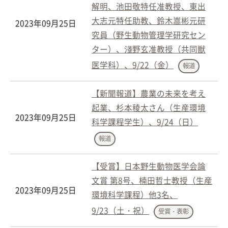
解明、池田敬特任准教授、東出
大志元特任助教、鈴木嵩彬元研
2023年09月25日
究員（野生動物管理学研究セン
ター）、淺野玄准教授（共同獣
医学科）、9/22（金）
報道
【新聞報道】農業の未来を考え
起業、杉本稜太さん（生産環境
2023年09月25日
科学課程学生）、9/24（日）
報道
【受賞】日本野生動物医学会論
文賞 第8号、楠田哲士教授（生産
2023年09月25日
環境科学課程）他3名、
9/23（土・祝）
受賞・表彰