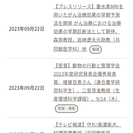
【プレスリリース】重水素MRIを
用いたがん治療効果の早期予測
法を開発 がん治療における治療
2023年09月22日
効果の早期診断法として期待、
森崇教授、岩﨑遼太元助教（共
同獣医学科）他
報道
【受賞】動物の行動と管理学会
2023年度研究発表会優秀発表
賞、榎屋百恵さん（連合農学研
2023年09月22日
究科学生）、二宮茂准教授（生
産環境科学課程）、9/14（木）
受賞・表彰
【テレビ報道】守れ!美濃柴犬、
村瀬哲磨教授（共同獣医学