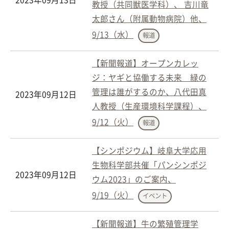
教授（共同獣医学科）、 吉川竜
太郎さん（附属動物病院）他、
9/13（水）
報道
【新聞報道】オープンカレッ
ジ：ヤギと協働する未来 緑の
管理は誰がするのか、八代田真
2023年09月12日
人教授（生産環境科学課程）、
9/12（火）
報道
【シンポジウム】岐阜大学応用
生物科学部共催「パンシンポジ
2023年09月12日
ウム2023」のご案内、
9/19（火）
イベント
【新聞報道】牛の繁殖管理学