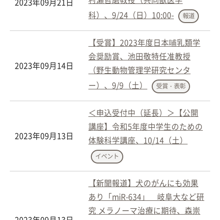
2023年09月21日
科）、9/24（日）10:00-
報道
【受賞】2023年度日本哺乳類学
会奨励賞、池田敬特任准教授
2023年09月14日
（野生動物管理学研究センタ
ー）、9/9（土）
受賞・表彰
＜申込受付中（延長）＞【公開
講座】令和5年度中学生のための
2023年09月13日
体験科学講座、10/14（土）
イベント
【新聞報道】犬のがんにも効果
あり「miR-634」 岐阜大など研
究 メラノーマ治療に期待、森崇
2023年09月13日