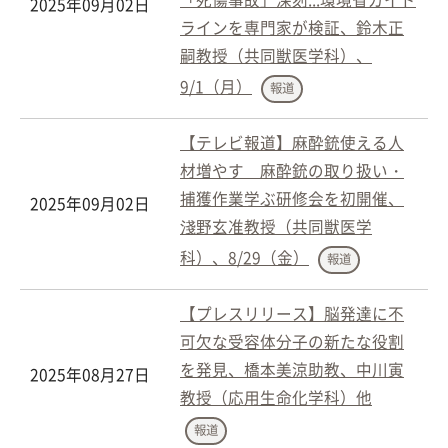
2025年09月02日
ラインを専門家が検証、鈴木正
嗣教授（共同獣医学科）、
9/1（月）
報道
【テレビ報道】麻酔銃使える人
材増やす 麻酔銃の取り扱い・
捕獲作業学ぶ研修会を初開催、
2025年09月02日
淺野玄准教授（共同獣医学
科）、8/29（金）
報道
【プレスリリース】脳発達に不
可欠な受容体分子の新たな役割
を発見、橋本美涼助教、中川寅
2025年08月27日
教授（応用生命化学科）他
報道