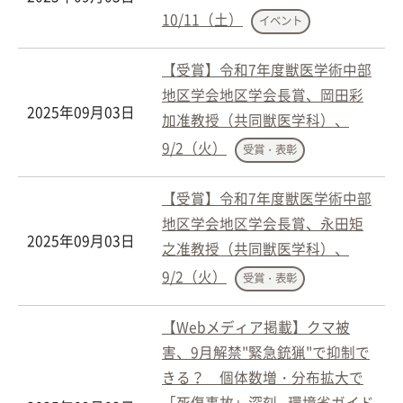
10/11（土）
イベント
【受賞】令和7年度獣医学術中部
地区学会地区学会長賞、岡田彩
2025年09月03日
加准教授（共同獣医学科）、
9/2（火）
受賞・表彰
【受賞】令和7年度獣医学術中部
地区学会地区学会長賞、永田矩
2025年09月03日
之准教授（共同獣医学科）、
9/2（火）
受賞・表彰
【Webメディア掲載】クマ被
害、9月解禁"緊急銃猟"で抑制で
きる？ 個体数増・分布拡大で
「死傷事故」深刻...環境省ガイド