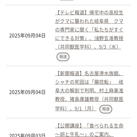
【テレビ報道】帰宅中の高校生
がクマに襲われた岐阜県 クマ
の専門家に聞く「私たちがすぐ
2025年09月04日
にできる対策」、淺野玄准教授
（共同獣医学科）、9/3（水）
報道
【新聞報道】名古屋港水族館、
シャチの死因は「腸捻転」 岐
阜大の解剖で判明、村上麻美准
2025年09月04日
教授、猪島康雄教授（共同獣医
学科）、9/1（月）
報道
【公開講座】「食べられる生命
～卵と牛乳～」のご案内、
2025年09月03日