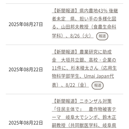
【新聞報道】県内農地43％ 後継
者未定 県、担い手の多様化図
2025年08月27日
る、山田邦夫教授（食農生命科
学科）、8/26（火）
報道
【新聞報道】農業研究に助成
金 大垣共立銀、高校・企業の
11件に、杉本稜太さん（応用生
2025年08月22日
物科学部学生、Umai Japan代
表）、8/22（金）
報道
【新聞報道】ニホンザル対策
「住民主体で」 農作物被害テ
ーマ 岐阜大でシンポ、鈴木正
2025年08月22日
嗣教授（共同獣医学科、岐阜県