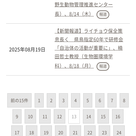
野生動物管理推進センター
長）、8/14（木）
報道
【新聞報道】ライチョウ保全策
息長く 県鳥指定60年で研修会
「自治体の活動が重要に」、楠
2025年08月19日
田哲士教授（生物圏環境学
科）、8/18（月）
報道
前の15件
1
2
3
4
5
6
7
8
9
10
11
12
13
14
15
16
17
18
19
20
21
22
23
24