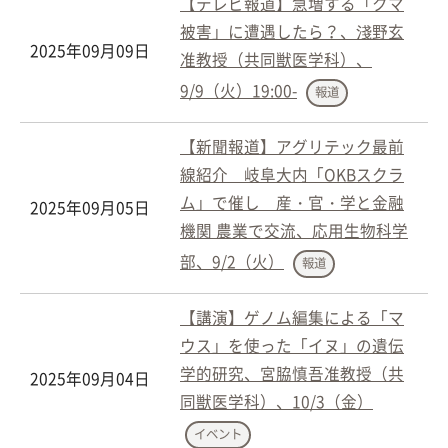
【テレビ報道】急増する「クマ
被害」に遭遇したら？、淺野玄
2025年09月09日
准教授（共同獣医学科）、
9/9（火）19:00-
報道
【新聞報道】アグリテック最前
線紹介 岐阜大内「OKBスクラ
ム」で催し 産・官・学と金融
2025年09月05日
機関 農業で交流、応用生物科学
部、9/2（火）
報道
【講演】ゲノム編集による「マ
ウス」を使った「イヌ」の遺伝
学的研究、宮脇慎吾准教授（共
2025年09月04日
同獣医学科）、10/3（金）
イベント