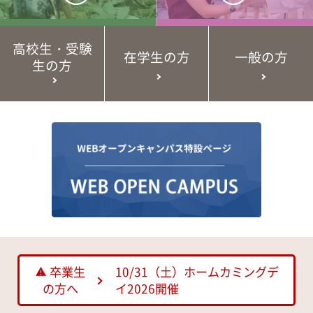
高校生・受験
在学生の方
一般の方
生の方
卒業生
10/31（土）ホームカミングデ
の方へ
イ2026開催