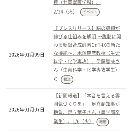
授（共同獣医学科）、
2/24（火）
イベント
【プレスリリース】脳の糖鎖が
伸びる仕組みを解明 〜脱髄に関
わる糖鎖合成酵素GnT-IXの新た
な機能〜、木塚康彦教授（生命
2026年01月09日
科学・化学専攻）、伊藤智哉さ
ん（生命科学・化学専攻学生）
ら
報道
【新聞報道】「本音を言える雰
囲気づくりを」 足立副知事が
2026年01月07日
抱負、足立葉子さん（農学部卒
業生）、1/6（火）
報道