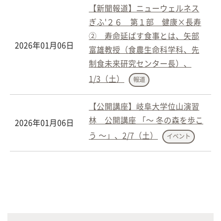
【新聞報道】ニューウェルネス
ぎふ'２６ 第１部 健康×長寿
② 寿命延ばす食事とは、矢部
2026年01月06日
富雄教授（食農生命科学科、先
制食未来研究センター長）、
1/3（土）
報道
【公開講座】岐阜大学位山演習
林 公開講座 「～ 冬の森を歩こ
2026年01月06日
う ～」、2/7（土）
イベント