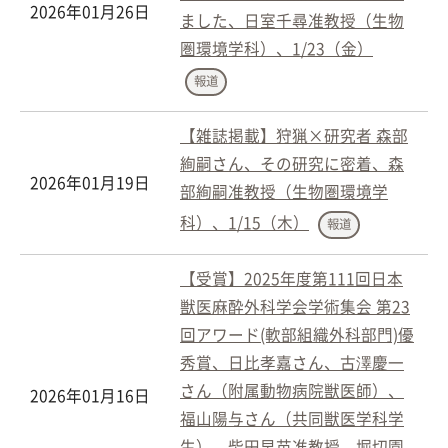
2026年01月26日
ました、日室千尋准教授（生物
圏環境学科）、1/23（金）
報道
【雑誌掲載】狩猟×研究者 森部
絢嗣さん、その研究に密着、森
2026年01月19日
部絢嗣准教授（生物圏環境学
科）、1/15（木）
報道
【受賞】2025年度第111回日本
獣医麻酔外科学会学術集会 第23
回アワード(軟部組織外科部門)優
秀賞、日比孝嘉さん、古澤慶一
さん（附属動物病院獣医師）、
2026年01月16日
福山陽与さん（共同獣医学科学
生）、柴田早苗准教授、堀切園