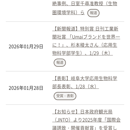
絶事例、日室千尋准教授（生物
圏環境学科）ら
報道
【新聞報道】特別賞 日刊工業新
聞社賞 「Umaiブランドを世界一
に！」、杉本稜太さん（応用生
2026年01月29日
物科学部学生）、1/29（木）
報道
【表彰】岐阜大学応用生物科学
部長表彰、1/28（水）
2026年01月28日
受賞・表彰
【お知らせ】日本政府観光局
（JNTO）より2025年度「国際会
議誘致・開催貢献賞」を受賞し