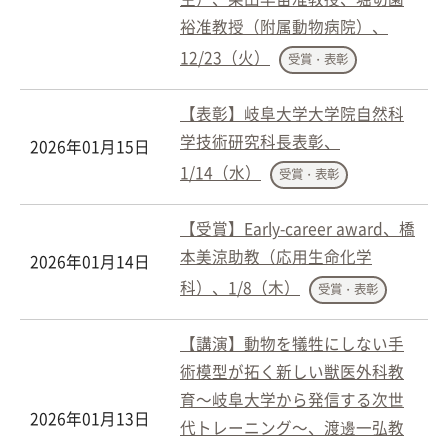
裕准教授（附属動物病院）、
12/23（火）
受賞・表彰
【表彰】岐阜大学大学院自然科
学技術研究科長表彰、
2026年01月15日
1/14（水）
受賞・表彰
【受賞】Early-career award、橋
本美涼助教（応用生命化学
2026年01月14日
科）、1/8（木）
受賞・表彰
【講演】動物を犠牲にしない手
術模型が拓く新しい獣医外科教
育～岐阜大学から発信する次世
2026年01月13日
代トレーニング～、渡邊一弘教