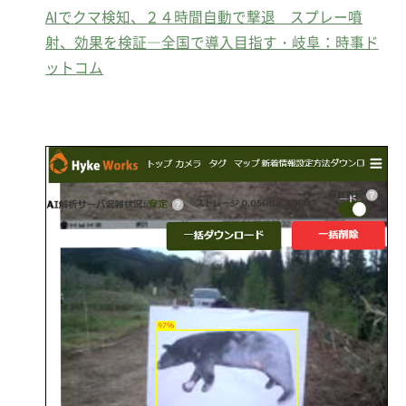
AIでクマ検知、２４時間自動で撃退 スプレー噴
射、効果を検証―全国で導入目指す・岐阜：時事ド
ットコム