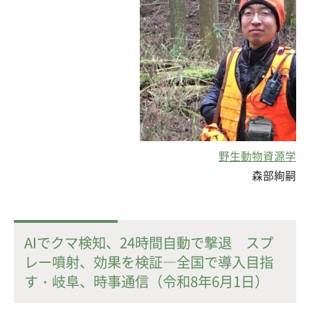
野生動物資源学
森部絢嗣
AIでクマ検知、24時間自動で撃退 スプ
レー噴射、効果を検証―全国で導入目指
す・岐阜、時事通信（令和8年6月1日）