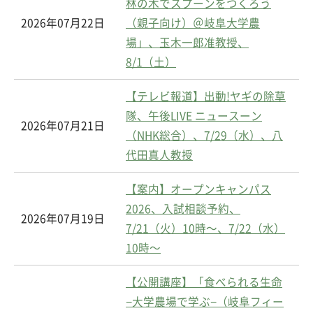
林の木でスプーンをつくろう
2026年07月22日
（親子向け）＠岐阜大学農
場」、玉木一郎准教授、
8/1（土）
【テレビ報道】出動!ヤギの除草
隊、午後LIVE ニュースーン
2026年07月21日
（NHK総合）、7/29（水）、八
代田真人教授
【案内】オープンキャンパス
2026、入試相談予約、
2026年07月19日
7/21（火）10時～、7/22（水）
10時～
【公開講座】「食べられる生命
−大学農場で学ぶ−（岐阜フィー