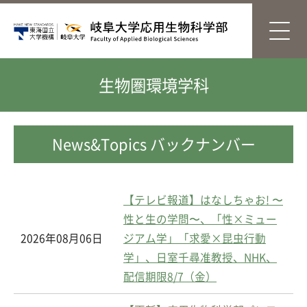
生物圏環境学科
News&Topics バックナンバー
【テレビ報道】はなしちゃお! 〜
性と生の学問〜、「性×ミュー
2026年08月06日
ジアム学」「求愛×昆虫行動
学」、日室千尋准教授、NHK、
配信期限8/7（金）