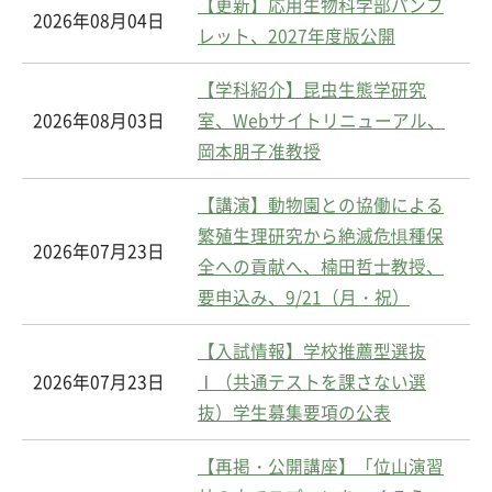
【更新】応用生物科学部パンフ
2026年08月04日
レット、2027年度版公開
【学科紹介】昆虫生態学研究
2026年08月03日
室、Webサイトリニューアル、
岡本朋子准教授
【講演】動物園との協働による
繁殖生理研究から絶滅危惧種保
2026年07月23日
全への貢献へ、楠田哲士教授、
要申込み、9/21（月・祝）
【入試情報】学校推薦型選抜
2026年07月23日
Ⅰ（共通テストを課さない選
抜）学生募集要項の公表
【再掲・公開講座】「位山演習