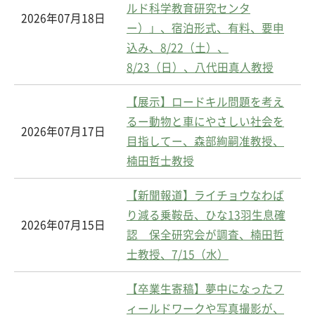
ルド科学教育研究センタ
2026年07月18日
ー）」、宿泊形式、有料、要申
込み、8/22（土）、
8/23（日）、八代田真人教授
【展示】ロードキル問題を考え
るー動物と車にやさしい社会を
2026年07月17日
目指してー、森部絢嗣准教授、
楠田哲士教授
【新聞報道】ライチョウなわば
り減る乗鞍岳、ひな13羽生息確
2026年07月15日
認 保全研究会が調査、楠田哲
士教授、7/15（水）
【卒業生寄稿】夢中になったフ
ィールドワークや写真撮影が、