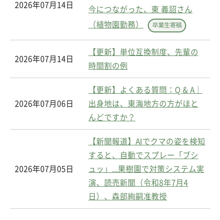
2026年07月14日
今につながった、東 義詔さん
（植物園勤務）
卒業生寄稿
【更新】単位互換制度、先輩の
2026年07月14日
時間割の例
【更新】よくある質問：Q & A｜
2026年07月06日
出身地は、東海地方の方がほと
んどですか？
【新聞報道】AIでクマの姿を検知
すると、自動でスプレー「ブシ
2026年07月05日
ュッ」...果樹園で対策システム実
演、読売新聞（令和8年7月4
日）、森部絢嗣准教授