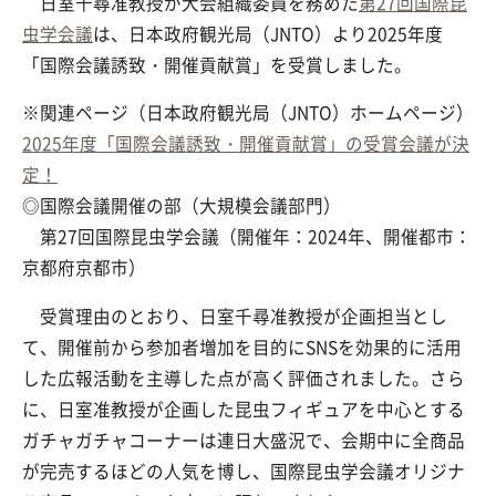
日室千尋准教授が大会組織委員を務めた
第27回国際昆
虫学会議
は、日本政府観光局（JNTO）より2025年度
「国際会議誘致・開催貢献賞」を受賞しました。
※関連ページ（日本政府観光局（JNTO）ホームページ）
2025年度「国際会議誘致・開催貢献賞」の受賞会議が決
定！
◎国際会議開催の部（大規模会議部門）
第27回国際昆虫学会議（開催年：2024年、開催都市：
京都府京都市）
受賞理由のとおり、日室千尋准教授が企画担当とし
て、開催前から参加者増加を目的にSNSを効果的に活用
した広報活動を主導した点が高く評価されました。さら
に、日室准教授が企画した昆虫フィギュアを中心とする
ガチャガチャコーナーは連日大盛況で、会期中に全商品
が完売するほどの人気を博し、国際昆虫学会議オリジナ