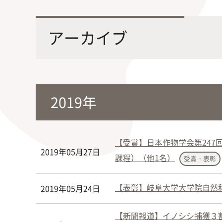
最先端の化学とバイオテクノロジー
環境
学部・大学院の教育ビジョン、
修士課程・博士課程
を融合し、生命化学のチカラで未来
農学
アーカイブ
沿革及び入試情報について
を創造
2019年
旧課程・コースはこちら
【受賞】日本作物学会第24
2019年05月27日
課程）（他1名）
受賞・表彰
【表彰】岐阜大学大学院自然科
2019年05月24日
【新聞報道】イノシシ捕獲３