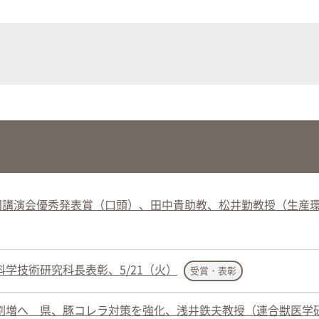
にやさしく健康的な食の未来を
生物が棲む環境を改善し、豊か
沿革
附属
×食科学で切り拓く
態系サービスにより社会の多様
ーズに対応
動物科学プログラム
応用生命科学課程
7回講演会優秀発表賞（口頭）、田中貴助教、松井勤教授（生産
学技術研究科長表彰、5/21（火）
受賞・表彰
割増へ 県、豚コレラ対策を強化、浅井鉄夫教授（連合獣医学