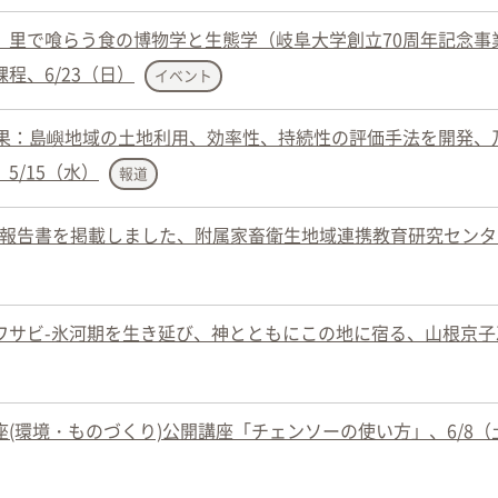
、里で喰らう食の博物学と生態学（岐阜大学創立70周年記念事
程、6/23（日）
イベント
成果：島嶼地域の土地利用、効率性、持続性の評価手法を開発、
5/15（水）
報道
8年次報告書を掲載しました、附属家畜衛生地域連携教育研究セン
ワサビ-氷河期を生き延び、神とともにこの地に宿る、山根京子
(環境・ものづくり)公開講座「チェンソーの使い方」、6/8（