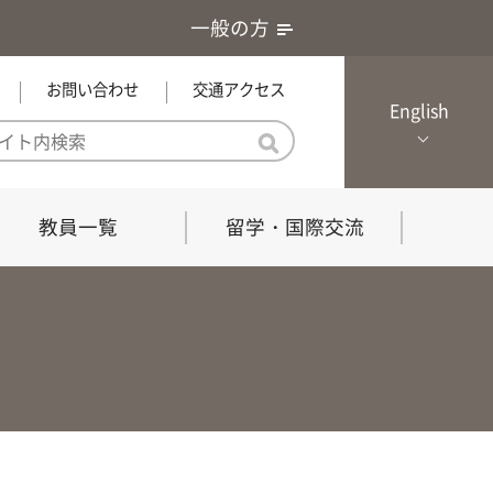
一般の方
お問い合わせ
交通アクセス
English
教員一覧
留学・国際交流
憲章・基本戦略
農学研究科（博士課程）
local Channel
における３つの方針
獣医学研究科（博士課程）
生物科学部グローカル推進室担
員
の教育における３つの方針と専
能力
共同獣医学科