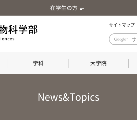
在学生の方
サイトマップ
学科
大学院
学部長あいさつ
自然科学技術研究科（修士課程）
応用生物科学部グローバルレポート
学部
連合
ABS G
News&Topics
教育理念・教育目標
連合獣医学研究科（博士課程）
教育
共同
応用
応用生物科学部海外留学プログラム
当教
「専門的能力の要素」「達成すべき
学科
水準」「評価方法」
門的
農生命科学科
生物圏環境学科