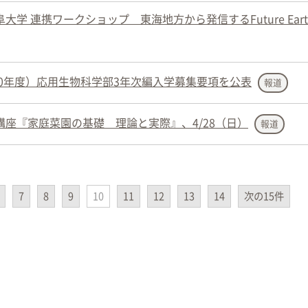
学 連携ワークショップ 東海地方から発信するFuture Eart
20年度）応用生物科学部3年次編入学募集要項を公表
報道
座『家庭菜園の基礎 理論と実際』、4/28（日）
報道
7
8
9
10
11
12
13
14
次の15件