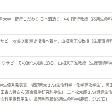
岐阜大学：酵母こだわり 日本酒造り、中川智行教授（応用生命
ワサビ―地域の宝 輝き復活へ着々、山根京子准教授（生産環境
：ワサビ－その進化の謎に迫る、山根京子准教授（生産環境科
学生優秀発表賞、坂野新太さん(生命科学・化学専攻学生)、岡
、王吉力特さん(連合農学研究科学生)、二本松太郎さん(資源生
命科学課程学生)、長岡利教授(応用生命科学課程)、5/19(日)