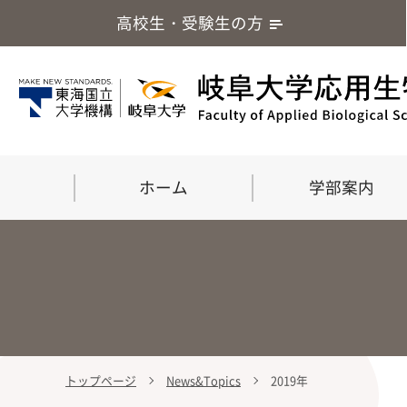
高校生・受験生の方
ホーム
学部案内
トップページ
News&Topics
2019年
学部案内
大学院
留学・国際交流
応用生命化学科
食