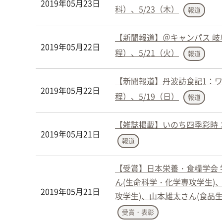
2019年05月23日
科）、5/23（木）
報道
【新聞報道】＠キャンパス 
2019年05月22日
程）、5/21（火）
報道
【新聞報道】丹波訪食記1：
2019年05月22日
程）、5/19（日）
報道
【雑誌掲載】いのち四季彩時
2019年05月21日
報道
【受賞】日本栄養・食糧学会 
ん(生命科学・化学専攻学生)
2019年05月21日
攻学生)、山本雄太さん(食品生
受賞・表彰