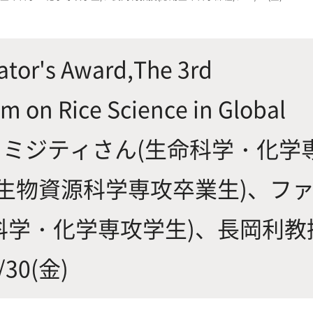
にやさしく健康的な食の未来を
生物が棲む環境を改善し、豊か
沿革
附属
×食科学で切り拓く
態系サービスにより社会の多様
ーズに対応
or's Award,The 3rd
m on Rice Science in Global
動物科学プログラム
ー ミジティさん(生命科学・化学
(生物資源科学専攻卒業生)、フ
応用生命科学課程
科学・化学専攻学生)、長岡利教
30(金)