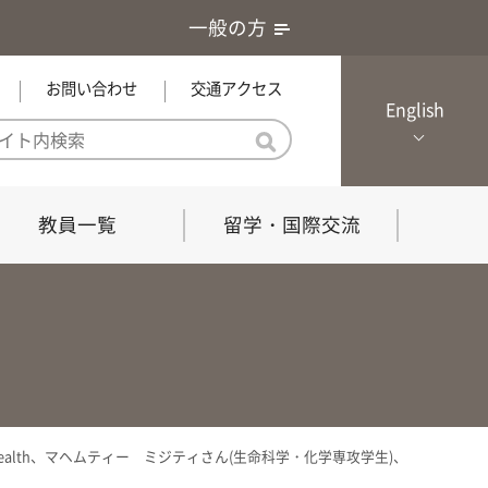
一般の方
お問い合わせ
交通アクセス
English
教員一覧
留学・国際交流
憲章・基本戦略
農学研究科（博士課程）
local Channel
における３つの方針
獣医学研究科（博士課程）
生物科学部グローカル推進室担
員
の教育における３つの方針と専
能力
nce in Global Health、マヘムティー ミジティさん(生命科学・化学専攻学生)、
共同獣医学科