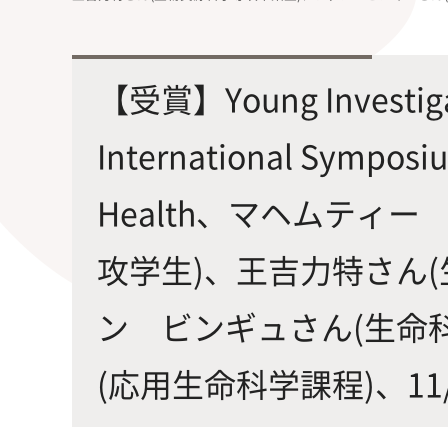
最先端の化学とバイオテクノロジー
環境
学部・大学院の教育ビジョン、
修士課程・博士課程
を融合し、生命化学のチカラで未来
農学
沿革及び入試情報について
を創造
【受賞】Young Investigat
International Symposiu
Health、マヘムティ
攻学生)、王吉力特さん
旧課程・コースはこちら
ン ビンギュさん(生命
(応用生命科学課程)、11/