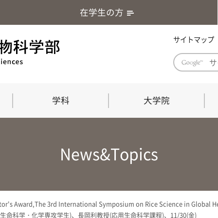
在学生の方
サイトマップ
学科
大学院
学部長あいさつ
自然科学技術研究科（修士課程）
応用生物科学部グローバルレポート
学部
連合
ABS G
News&Topics
教育理念・教育目標
連合獣医学研究科（博士課程）
教育
共同
応用
応用生物科学部海外留学プログラム
当教
「専門的能力の要素」「達成すべき
学科
水準」「評価方法」
門的
tor's Award,The 3rd International Symposium on Rice Scie
農生命科学科
生物圏環境学科
命科学・化学専攻学生)、長岡利教授(応用生命科学課程)、11/30(金)