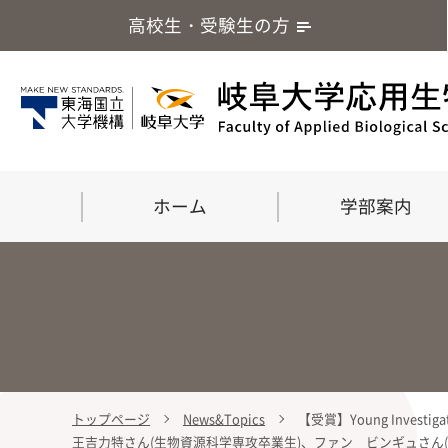
高校生・受験生の方
ホーム
学部案内
トップページ
News&Topics
【受賞】Young Investiga
学部案内
大学院
留学・国際交流
応用生命化学科
食
王吉力特さん(生物資源科学専攻卒業生)、ファン ビンギュさん(生