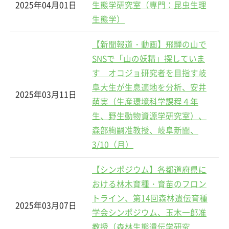
2025年04月01日
生態学研究室（専門：昆虫生理
生態学）
【新聞報道・動画】飛騨の山で
SNSで「山の妖精」探していま
す オコジョ研究者を目指す岐
阜大生が生息適地を分析、安井
2025年03月11日
萌実（生産環境科学課程４年
生、野生動物資源学研究室）、
森部絢嗣准教授、岐阜新聞、
3/10（月）
【シンポジウム】各都道府県に
おける林木育種・育苗のフロン
トライン、第14回森林遺伝育種
2025年03月07日
学会シンポジウム、玉木一郎准
教授（森林生態遺伝学研究