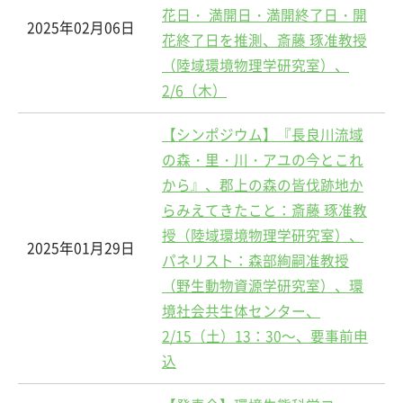
花日・ 満開日・満開終了日・開
2025年02月06日
花終了日を推測、斎藤 琢准教授
（陸域環境物理学研究室）、
2/6（木）
【シンポジウム】『長良川流域
の森・里・川・アユの今とこれ
から』、郡上の森の皆伐跡地か
らみえてきたこと：斎藤 琢准教
授（陸域環境物理学研究室）、
2025年01月29日
パネリスト：森部絢嗣准教授
（野生動物資源学研究室）、環
境社会共生体センター、
2/15（土）13：30～、要事前申
込