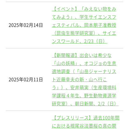
【イベント】「みえない物をみ
てみよう」、学生サイエンスフ
2025年02月14日
ェスティバル、岡本朋子准教授
（昆虫生態学研究室）、サイエ
ンスワールド、2/23（日）
【新聞報道】出会いは希少な
「山の妖精」、オコジョの生息
適地調査（「山岳ジャーナリス
2025年02月11日
ト近藤幸夫の新・山へ行こ
う」）、安井萌実（生産環境科
学課程４年生、野生動物資源学
研究室）、朝日新聞、2/2（日）
【プレスリリース】過去100年間
における根尾谷淡墨桜の真の開