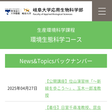
生産環境科学課程
環境生態科学コース
News&Topicsバックナンバー
【公開講座】位山演習林「～新
2025年04月27日
緑を歩こう～」、玉木一郎准教
授
【着任】日室千尋准教授、昆虫