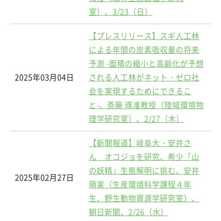
室）、3/23（日）
【プレスリリース】スギ人工林
による年間の炭素吸収量の将来
予測 -面積の縮小と高齢化が予想
2025年03月04日
される人工林がネット・ゼロ社
会を実現するためにできるこ
と-、斎藤 琢准教授（陸域環境物
理学研究室）、2/27（木）
【新聞報道】岐阜大・安井さ
ん オコジョを研究、希少「山
の妖精」生態解明に挑む、安井
2025年02月27日
萌実（生産環境科学課程４年
生、野生動物資源学研究室）、
朝日新聞、2/26（水）