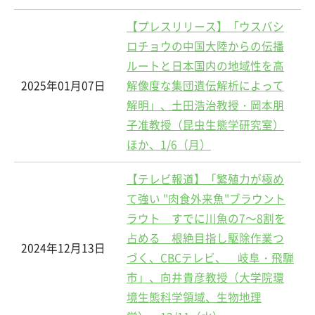
【プレスリリース】「ウスバシ
ロチョウの中国大陸からの伝播
ルートと日本国内の地域性を高
2025年01月07日
解像度な集団遺伝解析によって
解明」、土田浩治教授・岡本朋
子准教授（昆虫生態学研究室）
ほか、1/6（月）
【テレビ報道】「繁殖力が極め
て強い "肉食外来魚"ブラウント
ラウト すでに川魚の7～8割を
占める 根絶目指し駆除作業つ
2024年12月13日
づく、CBCテレビ、 岐阜・飛騨
市」、向井貴彦教授（大学院環
境生態科学領域、生物地理