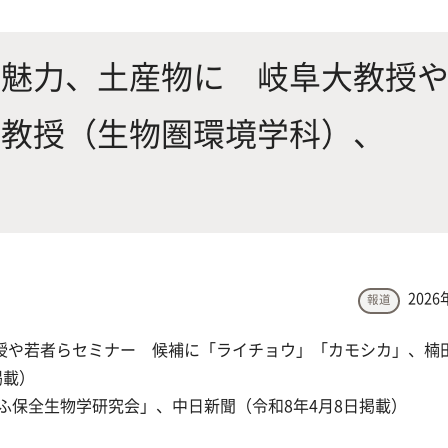
にやさしく健康的な食の未来を
生物が棲む環境を改善し、豊か
沿革
附属
×食科学で切り拓く
態系サービスにより社会の多様
の魅力、土産物に 岐阜大教授
ーズに対応
士教授（生物圏環境学科）、
動物科学プログラム
応用生命科学課程
2026
報道
授や若者らセミナー 候補に「ライチョウ」「カモシカ」、楠
掲載）
ふ保全生物学研究会」、中日新聞（令和8年4月8日掲載）