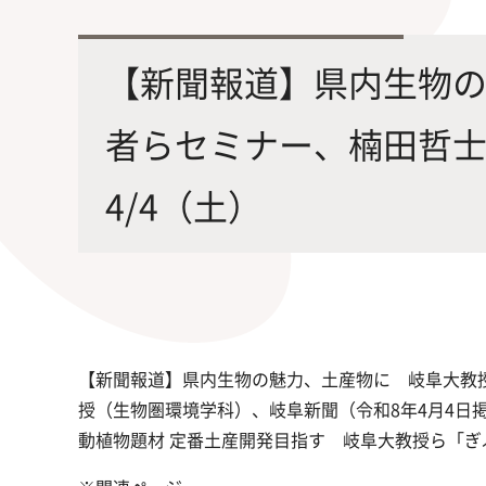
最先端の化学とバイオテクノロジー
環境
学部・大学院の教育ビジョン、
修士課程・博士課程
を融合し、生命化学のチカラで未来
農学
【新聞報道】県内生物
沿革及び入試情報について
を創造
者らセミナー、楠田哲
4/4（土）
旧課程・コースはこちら
【新聞報道】県内生物の魅力、土産物に 岐阜大教
授（生物圏環境学科）、岐阜新聞（令和8年4月4日
動植物題材 定番土産開発目指す 岐阜大教授ら「ぎ