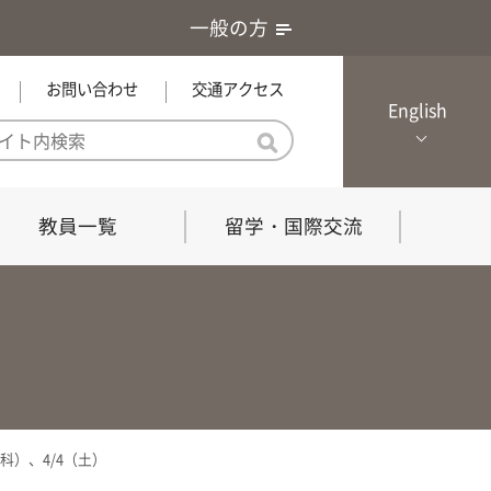
一般の方
お問い合わせ
交通アクセス
English
教員一覧
留学・国際交流
憲章・基本戦略
農学研究科（博士課程）
local Channel
における３つの方針
獣医学研究科（博士課程）
生物科学部グローカル推進室担
員
の教育における３つの方針と専
能力
）、4/4（土）
共同獣医学科