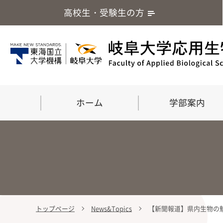
高校生・受験生の方
ホーム
学部案内
トップページ
News&Topics
【新聞報道】県内生物の魅
学部案内
大学院
留学・国際交流
応用生命化学科
食