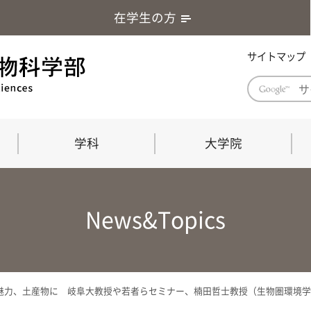
在学生の方
サイトマップ
学科
大学院
学部長あいさつ
自然科学技術研究科（修士課程）
応用生物科学部グローバルレポート
学部
連合
ABS G
News&Topics
教育理念・教育目標
連合獣医学研究科（博士課程）
教育
共同
応用
応用生物科学部海外留学プログラム
当教
「専門的能力の要素」「達成すべき
学科
水準」「評価方法」
門的
力、土産物に 岐阜大教授や若者らセミナー、楠田哲士教授（生物圏環境学科
農生命科学科
生物圏環境学科