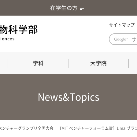
在学生の方
サイトマップ
学科
大学院
学部長あいさつ
自然科学技術研究科（修士課程）
応用生物科学部グローバルレポート
学部
連合
ABS G
News&Topics
教育理念・教育目標
連合獣医学研究科（博士課程）
教育
共同
応用
応用生物科学部海外留学プログラム
当教
「専門的能力の要素」「達成すべき
学科
水準」「評価方法」
門的
ンチャーグランプリ全国大会 〔MIT ベンチャーフォーラム賞〕Umaiブラ
農生命科学科
生物圏環境学科