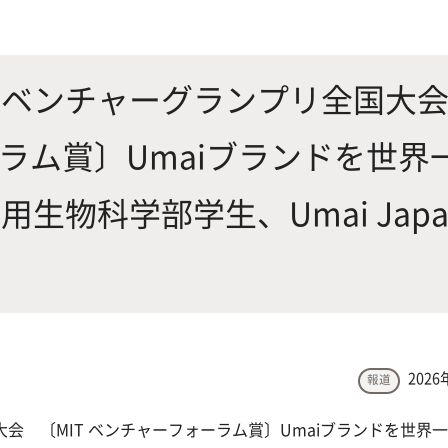
にやさしく健康的な食の未来を
生物が棲む環境を改善し、豊か
沿革
附属
×食科学で切り拓く
態系サービスにより社会の多様
ーズに対応
スベンチャーグランプリ全国大
ーラム賞〕Umaiブランドを世界
動物科学プログラム
生物科学部学生、Umai Japa
応用生命科学課程
2026
報道
会 〔MIT ベンチャーフォーラム賞〕Umaiブランドを世界