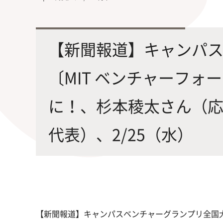
最先端の化学とバイオテクノロジー
環境
学部・大学院の教育ビジョン、
修士課程・博士課程
を融合し、生命化学のチカラで未来
農学
沿革及び入試情報について
を創造
【新聞報道】キャンパ
〔MIT ベンチャーフォ
に！、杉本稜太さん（応用
代表）、2/25（水）
旧課程・コースはこちら
【新聞報道】キャンパスベンチャーグランプリ全国大