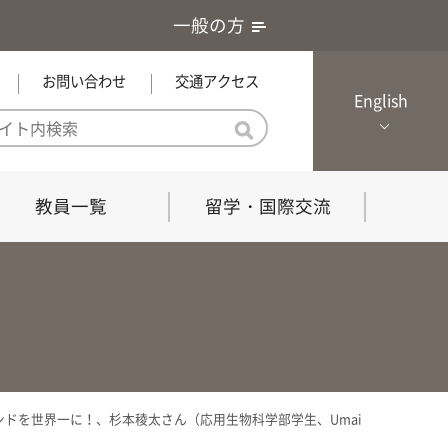
一般の方
お問い合わせ
交通アクセス
English
教員一覧
留学・国際交流
憲章・基本戦略
農学研究科（博士課程）
local Channel
における３つの方針
獣医学研究科（博士課程）
生物科学部グローカル推進室担
員
の教育における３つの方針と専
能力
ンドを世界一に！、杉本稜太さん（応用生物科学部学生、Umai
共同獣医学科