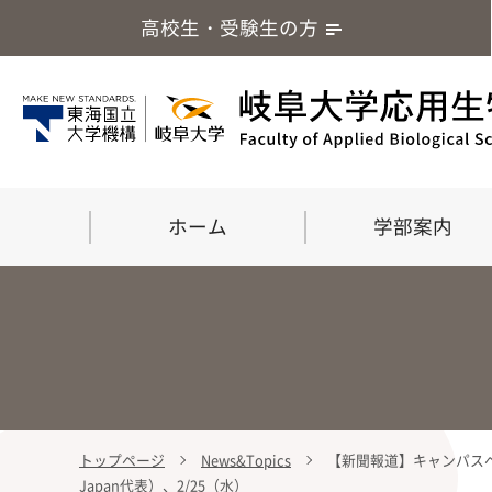
高校生・受験生の方
ホーム
学部案内
トップページ
News&Topics
【新聞報道】キャンパスベ
学部案内
大学院
留学・国際交流
応用生命化学科
食
Japan代表）、2/25（水）