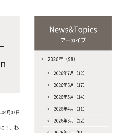
な生
人と動物との共生を目指し、動物の
施設・教育研究関連施設
なニ
健康だけでなく、あらゆる命の専門
家を養成
会
News&Topics
アーカイブ
一
2026年（98）
n
2026年7月（12）
生産環境科学課程
2026年6月（17）
2026年5月（14）
2026年4月（11）
年04月07日
2026年3月（22）
一に！、杉
2026年2月（9）