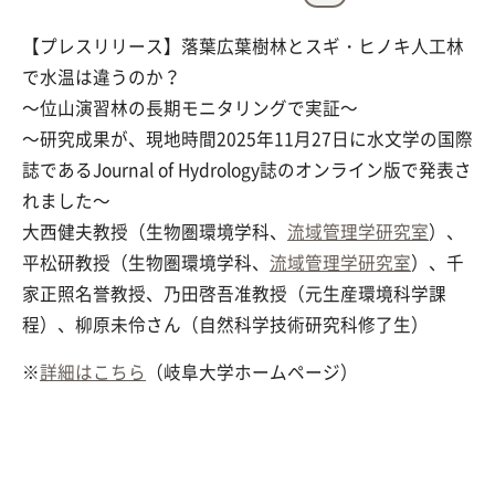
【プレスリリース】落葉広葉樹林とスギ・ヒノキ人工林
で水温は違うのか？
～位山演習林の長期モニタリングで実証～
～研究成果が、現地時間2025年11月27日に水文学の国際
誌であるJournal of Hydrology誌のオンライン版で発表さ
れました～
大西健夫教授（生物圏環境学科、
流域管理学研究室
）、
平松研教授（生物圏環境学科、
流域管理学研究室
）、千
家正照名誉教授、乃田啓吾准教授（元生産環境科学課
程）、柳原未伶さん（自然科学技術研究科修了生）
※
詳細はこちら
（岐阜大学ホームページ）