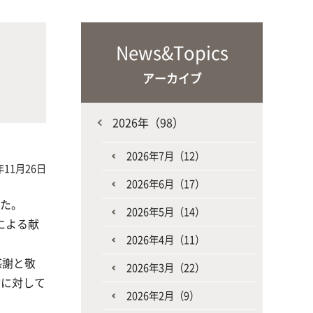
な生
人と動物との共生を目指し、動物の
施設・教育研究関連施設
なニ
健康だけでなく、あらゆる命の専門
、
News&Topics
家を養成
アーカイブ
2026年（98）
2026年7月（12）
年11月26日
2026年6月（17）
生産環境科学課程
した。
2026年5月（14）
による献
2026年4月（11）
感謝と敬
2026年3月（22）
物に対して
2026年2月（9）