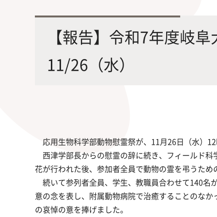
最先端の化学とバイオテクノロジー
環境
学部・大学院の教育ビジョン、
修士課程・博士課程
を融合し、生命化学のチカラで未来
農学
【報告】令和7年度岐阜
沿革及び入試情報について
を創造
11/26（水）
旧課程・コースはこちら
応用生物科学部動物慰霊祭が、11月26日（水）1
西津学部長からの慰霊の辞に続き、フィールド科学
花が行われた後、参加者全員で動物の霊を弔うため
続いて参列者全員、学生、教職員合わせて140名
意の念を表し、附属動物病院で治癒することのなか
の哀悼の意を捧げました。