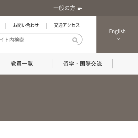
一般の方
お問い合わせ
交通アクセス
English
教員一覧
留学・国際交流
憲章・基本戦略
農学研究科（博士課程）
local Channel
における３つの方針
獣医学研究科（博士課程）
生物科学部グローカル推進室担
員
の教育における３つの方針と専
能力
共同獣医学科