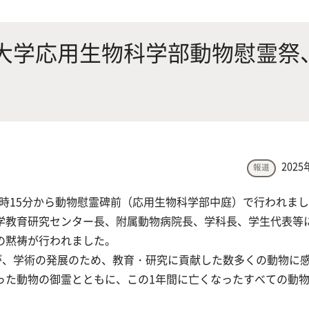
にやさしく健康的な食の未来を
生物が棲む環境を改善し、豊か
沿革
附属
×食科学で切り拓く
態系サービスにより社会の多様
大学応用生物科学部動物慰霊祭
ーズに対応
動物科学プログラム
2025
報道
応用生命科学課程
2時15分から動物慰霊碑前（応用生物科学部中庭）で行われま
教育研究センター長、附属動物病院長、学科長、学生代表等
の黙祷が行われました。
が、学術の発展のため、教育・研究に貢献した数多くの動物に
った動物の御霊とともに、この1年間に亡くなったすべての動