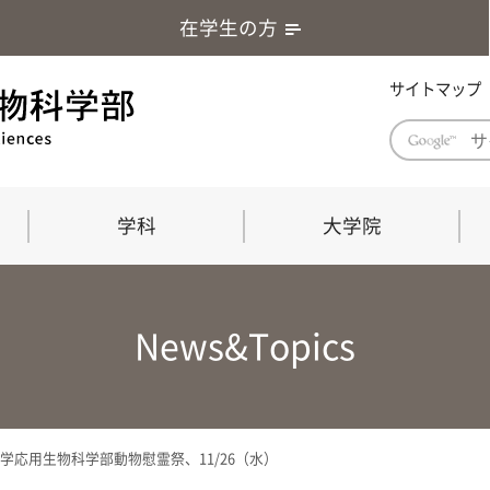
在学生の方
サイトマップ
学科
大学院
学部長あいさつ
自然科学技術研究科（修士課程）
応用生物科学部グローバルレポート
学部
連合
ABS G
News&Topics
教育理念・教育目標
連合獣医学研究科（博士課程）
教育
共同
応用
応用生物科学部海外留学プログラム
当教
「専門的能力の要素」「達成すべき
学科
水準」「評価方法」
門的
学応用生物科学部動物慰霊祭、11/26（水）
農生命科学科
生物圏環境学科