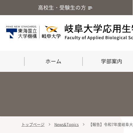
高校生・受験生の方
ホーム
学部案内
トップページ
News&Topics
【報告】令和7年度岐阜大
学部案内
大学院
留学・国際交流
応用生命化学科
食