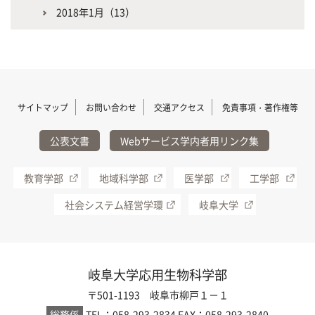
2018年1月（13）
サイトマップ
お問い合わせ
交通アクセス
免責事項・著作権等
公表文書
Webサービス学内者用リンク集
教育学部
地域科学部
医学部
工学部
社会システム経営学環
岐阜大学
岐阜大学応用生物科学部
〒501-1193 岐阜市柳戸１－１
総務係
TEL：058-293-2834
FAX：058-293-2840