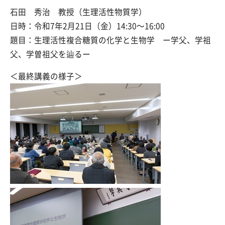
石田 秀治 教授（生理活性物質学）
日時：令和7年2月21日（金）14:30～16:00
題目：生理活性複合糖質の化学と生物学 ー学父、学祖
父、学曽祖父を辿るー
＜最終講義の様子＞