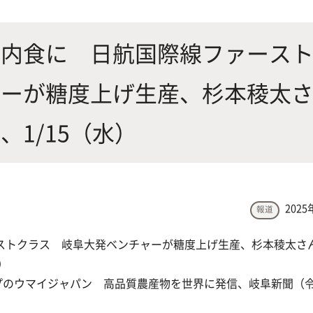
にやさしく健康的な食の未来を
生物が棲む環境を改善し、豊か
沿革
附属
×食科学で切り拓く
態系サービスにより社会の多様
機内食に 日航国際線ファース
ーズに対応
ャーが糖度上げ生産、杉本稜太
動物科学プログラム
1/15（水）
応用生命科学課程
2025
報道
ストクラス 岐阜大発ベンチャーが糖度上げ生産、杉本稜太さ
）
プのウマイジャパン 高品質農産物を世界に発信、岐阜新聞（令