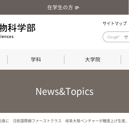
在学生の方
サイトマップ
学科
大学院
学部長あいさつ
自然科学技術研究科（修士課程）
応用生物科学部グローバルレポート
学部
連合
ABS G
News&Topics
教育理念・教育目標
連合獣医学研究科（博士課程）
教育
共同
応用
応用生物科学部海外留学プログラム
当教
「専門的能力の要素」「達成すべき
学科
水準」「評価方法」
門的
食に 日航国際線ファーストクラス 岐阜大発ベンチャーが糖度上げ生産、杉
農生命科学科
生物圏環境学科