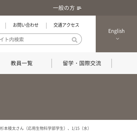
一般の方
お問い合わせ
交通アクセス
English
教員一覧
留学・国際交流
憲章・基本戦略
農学研究科（博士課程）
local Channel
における３つの方針
獣医学研究科（博士課程）
生物科学部グローカル推進室担
員
の教育における３つの方針と専
能力
本稜太さん（応用生物科学部学生）、1/15（水）
共同獣医学科