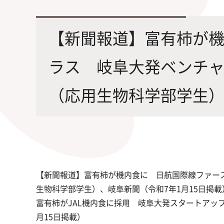
最先端の化学とバイオテクノロジー
環境
学部・大学院の教育ビジョン、
修士課程・博士課程
を融合し、生命化学のチカラで未来
農学
【新聞報道】富有柿が
沿革及び入試情報について
を創造
ラス 岐阜大発ベンチ
（応用生物科学部学生）、
旧課程・コースはこちら
【新聞報道】富有柿が機内食に 日航国際線ファー
生物科学部学生）、岐阜新聞（令和7年1月15日掲載
富有柿がJAL機内食に採用 岐阜大発スタートアッ
月15日掲載）