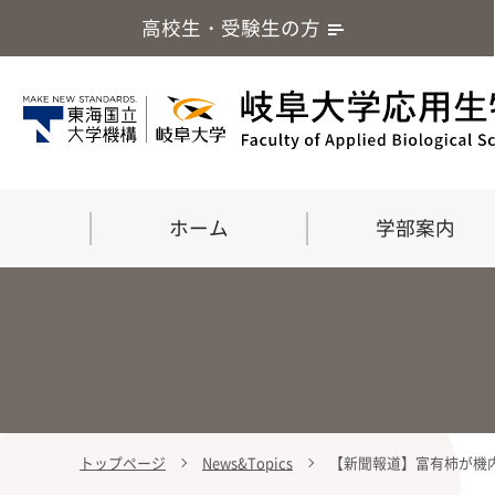
高校生・受験生の方
ホーム
学部案内
トップページ
News&Topics
【新聞報道】富有柿が機内
学部案内
大学院
留学・国際交流
応用生命化学科
食