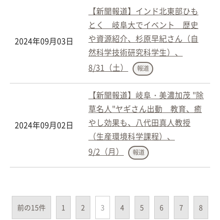
【新聞報道】インド北東部ひも
とく 岐阜大でイベント 歴史
や資源紹介、杉原早紀さん（自
2024年09月03日
然科学技術研究科学生）、
8/31（土）
報道
【新聞報道】岐阜・美濃加茂 "除
草名人"ヤギさん出動 教育、癒
やし効果も、八代田真人教授
2024年09月02日
（生産環境科学課程）、
9/2（月）
報道
前の15件
1
2
3
4
5
6
7
8