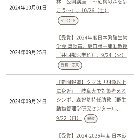
林 公開講座 「～紅葉の森を歩
2024年10月01日
こう～」、10/26（土）
イベント
【受賞】2024年度日本繁殖生物
学会 奨励賞、坂口謙一郎准教授
2024年09月25日
（共同獣医学科）、9/24（火）
受賞・表彰
【新聞報道】クマは「想像以上
に身近」 岐阜大で対策考える
シンポ、森智基特任助教（野生
2024年09月24日
動物管理学研究センター）、
9/22（日）
報道
【受賞】2024-2025年度 日本獣