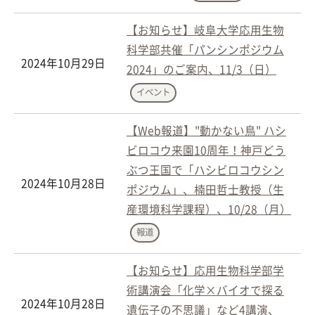
【お知らせ】岐阜大学応用生物
科学部共催「パンシンポジウム
2024年10月29日
2024」のご案内、11/3（日）
イベント
【Web報道】"動かない鳥" ハシ
ビロコウ来園10周年！神戸どう
ぶつ王国で「ハシビロコウシン
2024年10月28日
ポジウム」、楠田哲士教授（生
産環境科学課程）、10/28（月）
報道
【お知らせ】応用生物科学部学
術講演会「化学×バイオで探る
2024年10月28日
遺伝子の不思議」など4講演、