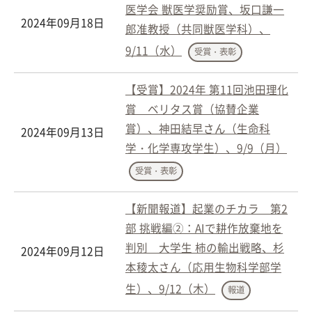
医学会 獣医学奨励賞、坂口謙一
2024年09月18日
郎准教授（共同獣医学科）、
9/11（水）
受賞・表彰
【受賞】2024年 第11回池田理化
賞 ベリタス賞（協賛企業
賞）、神田結早さん（生命科
2024年09月13日
学・化学専攻学生）、9/9（月）
受賞・表彰
【新聞報道】起業のチカラ 第2
部 挑戦編②：AIで耕作放棄地を
判別 大学生 柿の輸出戦略、杉
2024年09月12日
本稜太さん（応用生物科学部学
生）、9/12（木）
報道