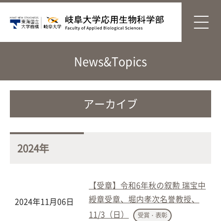
News&Topics
アーカイブ
2024年
【受章】令和6年秋の叙勲 瑞宝中
綬章受章、堀内孝次名誉教授、
2024年11月06日
11/3（日）
受賞・表彰