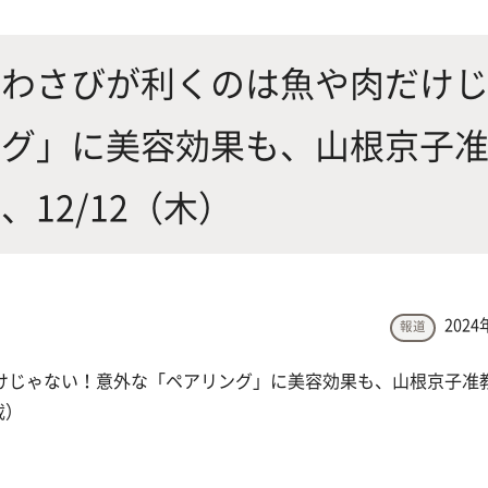
にやさしく健康的な食の未来を
生物が棲む環境を改善し、豊か
沿革
附属
×食科学で切り拓く
態系サービスにより社会の多様
：わさびが利くのは魚や肉だけ
ーズに対応
ング」に美容効果も、山根京子
動物科学プログラム
12/12（木）
応用生命科学課程
2024
報道
けじゃない！意外な「ペアリング」に美容効果も、山根京子准
載）