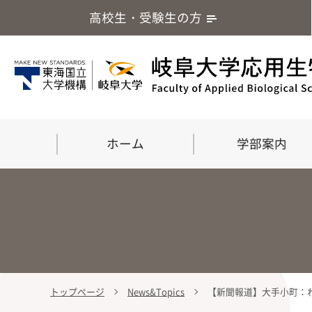
高校生・受験生の方
ホーム
学部案内
トップページ
News&Topics
【新聞報道】大手小町：わ
学部案内
大学院
留学・国際交流
応用生命化学科
食