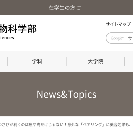
在学生の方
サイトマップ
学科
大学院
学部長あいさつ
自然科学技術研究科（修士課程）
応用生物科学部グローバルレポート
学部
連合
ABS G
News&Topics
教育理念・教育目標
連合獣医学研究科（博士課程）
教育
共同
応用
応用生物科学部海外留学プログラム
当教
「専門的能力の要素」「達成すべき
学科
水準」「評価方法」
門的
さびが利くのは魚や肉だけじゃない！意外な「ペアリング」に美容効果も、山
農生命科学科
生物圏環境学科