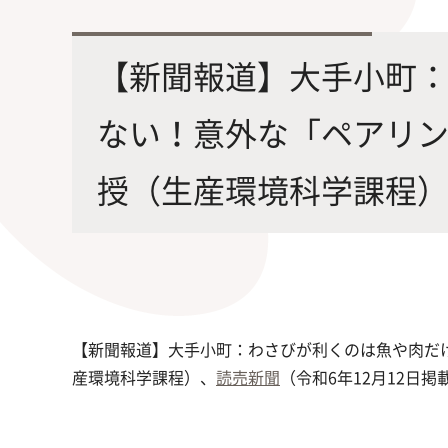
最先端の化学とバイオテクノロジー
環境
学部・大学院の教育ビジョン、
修士課程・博士課程
を融合し、生命化学のチカラで未来
農学
【新聞報道】大手小町
沿革及び入試情報について
を創造
ない！意外な「ペアリ
授（生産環境科学課程）、
旧課程・コースはこちら
【新聞報道】大手小町：わさびが利くのは魚や肉だ
産環境科学課程）、
読売新聞
（令和6年12月12日掲