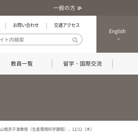
一般の方
お問い合わせ
交通アクセス
English
教員一覧
留学・国際交流
憲章・基本戦略
農学研究科（博士課程）
local Channel
における３つの方針
獣医学研究科（博士課程）
生物科学部グローカル推進室担
員
の教育における３つの方針と専
能力
根京子准教授（生産環境科学課程）、12/12（木）
共同獣医学科