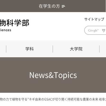
在学生の方
サイトマップ
学科
大学院
学部長あいさつ
自然科学技術研究科（修士課程）
応用生物科学部グローバルレポート
学部
連合
ABS G
News&Topics
教育理念・教育目標
連合獣医学研究科（博士課程）
教育
共同
応用
応用生物科学部海外留学プログラム
当教
「専門的能力の要素」「達成すべき
学科
水準」「評価方法」
門的
生物の力で植物を守る"ネギ由来のGSACが切り開く持続可能な農業の未来 岐
農生命科学科
生物圏環境学科