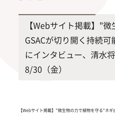
最先端の化学とバイオテクノロジー
環境
学部・大学院の教育ビジョン、
修士課程・博士課程
を融合し、生命化学のチカラで未来
農学
沿革及び入試情報について
を創造
【Webサイト掲載】"
GSACが切り開く持続可
にインタビュー、清水
8/30（金）
旧課程・コースはこちら
【Webサイト掲載】"微生物の力で植物を守る"ネギ