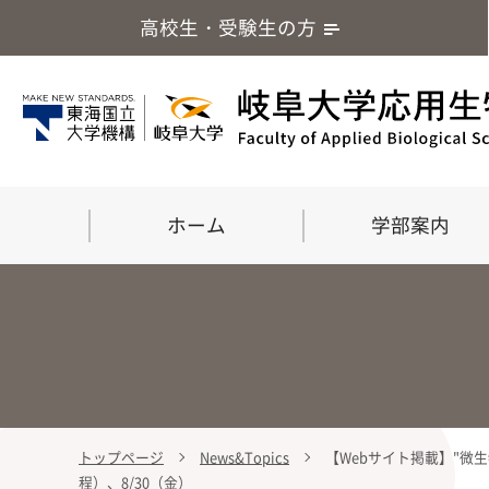
高校生・受験生の方
ホーム
学部案内
トップページ
News&Topics
【Webサイト掲載】"微
学部案内
大学院
留学・国際交流
応用生命化学科
食
程）、8/30（金）