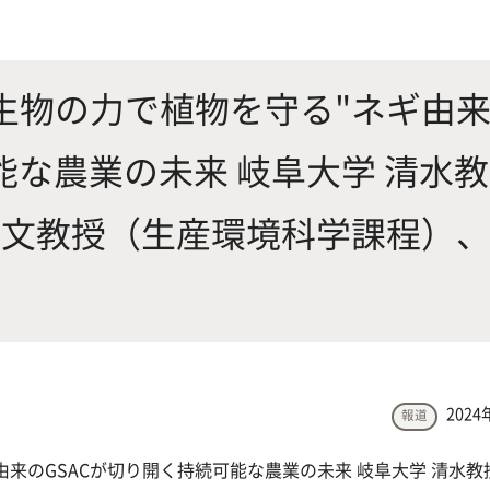
にやさしく健康的な食の未来を
生物が棲む環境を改善し、豊か
沿革
附属
×食科学で切り拓く
態系サービスにより社会の多様
ーズに対応
微生物の力で植物を守る"ネギ由
能な農業の未来 岐阜大学 清水
動物科学プログラム
将文教授（生産環境科学課程）
応用生命科学課程
2024
報道
由来のGSACが切り開く持続可能な農業の未来 岐阜大学 清水教