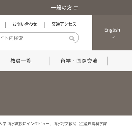
一般の方
お問い合わせ
交通アクセス
English
教員一覧
留学・国際交流
憲章・基本戦略
農学研究科（博士課程）
local Channel
における３つの方針
獣医学研究科（博士課程）
生物科学部グローカル推進室担
員
の教育における３つの方針と専
能力
阜大学 清水教授にインタビュー、清水将文教授（生産環境科学課
共同獣医学科