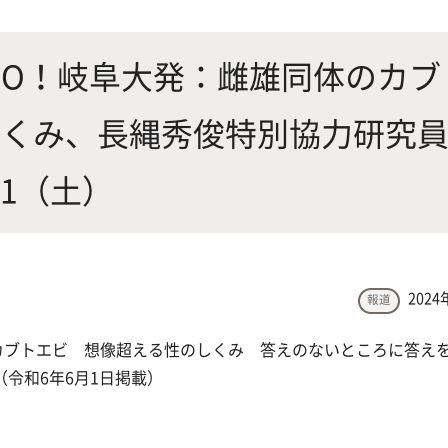
にやさしく健康的な食の未来を
生物が棲む環境を改善し、豊か
沿革
附属
×食科学で切り拓く
態系サービスにより社会の多様
SO！岐阜大発：雌雄同体のカブ
ーズに対応
しくみ、長縄秀俊特別協力研究
動物科学プログラム
1（土）
応用生命科学課程
2024
報道
カブトエビ 想像超える性のしくみ 答えのないところに答え
（令和6年6月1日掲載）