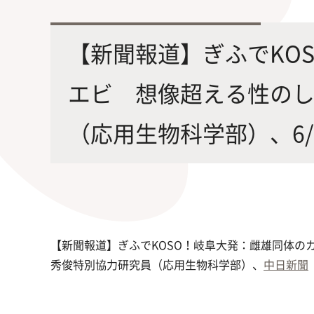
最先端の化学とバイオテクノロジー
環境
学部・大学院の教育ビジョン、
修士課程・博士課程
を融合し、生命化学のチカラで未来
農学
【新聞報道】ぎふでKO
沿革及び入試情報について
を創造
エビ 想像超える性の
（応用生物科学部）、6/
旧課程・コースはこちら
【新聞報道】ぎふでKOSO！岐阜大発：雌雄同体の
秀俊特別協力研究員（応用生物科学部）、
中日新聞