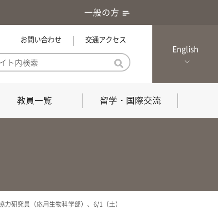
一般の方
お問い合わせ
交通アクセス
English
教員一覧
留学・国際交流
憲章・基本戦略
農学研究科（博士課程）
local Channel
における３つの方針
獣医学研究科（博士課程）
生物科学部グローカル推進室担
員
の教育における３つの方針と専
能力
力研究員（応用生物科学部）、6/1（土）
共同獣医学科