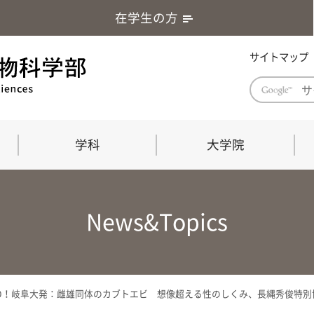
在学生の方
サイトマップ
学科
大学院
学部長あいさつ
自然科学技術研究科（修士課程）
応用生物科学部グローバルレポート
学部
連合
ABS G
News&Topics
教育理念・教育目標
連合獣医学研究科（博士課程）
教育
共同
応用
応用生物科学部海外留学プログラム
当教
「専門的能力の要素」「達成すべき
学科
水準」「評価方法」
門的
O！岐阜大発：雌雄同体のカブトエビ 想像超える性のしくみ、長縄秀俊特別協
農生命科学科
生物圏環境学科