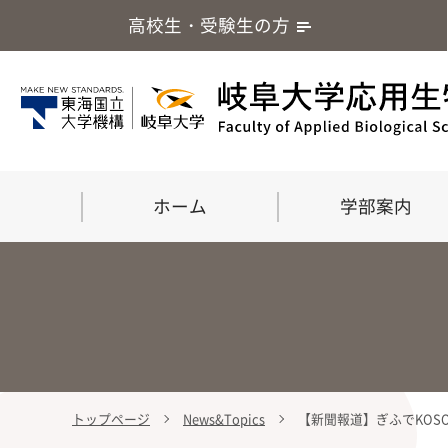
高校生・受験生の方
ホーム
学部案内
トップページ
News&Topics
【新聞報道】ぎふでKOS
学部案内
大学院
留学・国際交流
応用生命化学科
食