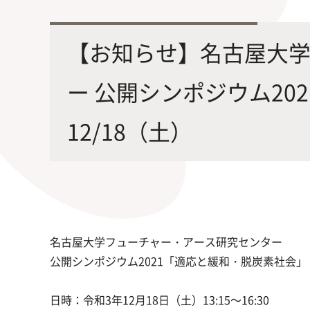
最先端の化学とバイオテクノロジー
環境
学部・大学院の教育ビジョン、
修士課程・博士課程
を融合し、生命化学のチカラで未来
農学
【お知らせ】名古屋大
沿革及び入試情報について
を創造
ー 公開シンポジウム20
12/18（土）
旧課程・コースはこちら
名古屋大学フューチャー・アース研究センター
公開シンポジウム2021「適応と緩和・脱炭素社会」
日時：令和3年12月18日（土）13:15～16:30