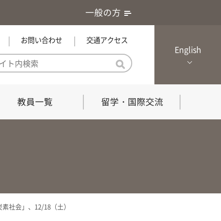
一般の方
お問い合わせ
交通アクセス
English
教員一覧
留学・国際交流
憲章・基本戦略
農学研究科（博士課程）
local Channel
における３つの方針
獣医学研究科（博士課程）
生物科学部グローカル推進室担
員
の教育における３つの方針と専
能力
社会」、12/18（土）
共同獣医学科