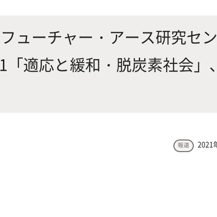
にやさしく健康的な食の未来を
生物が棲む環境を改善し、豊か
沿革
附属
×食科学で切り拓く
態系サービスにより社会の多様
学フューチャー・アース研究セ
ーズに対応
21「適応と緩和・脱炭素社会」
動物科学プログラム
応用生命科学課程
2021
報道