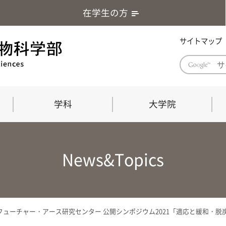
在学生の方
サイトマップ
学科
大学院
学部長あいさつ
自然科学技術研究科（修士課程）
応用生物科学部グローバルレポート
学部
連合
ABS G
News&Topics
教育理念・教育目標
連合獣医学研究科（博士課程）
教育
共同
応用
応用生物科学部海外留学プログラム
当教
「専門的能力の要素」「達成すべき
学科
水準」「評価方法」
門的
ューチャー・アース研究センター 公開シンポジウム2021「適応と緩和・脱炭素
農生命科学科
生物圏環境学科