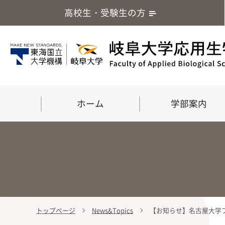
高校生・受験生の方
ホーム
学部案内
トップページ
News&Topics
【お知らせ】名古屋大学フ
学部案内
大学院
留学・国際交流
応用生命化学科
食