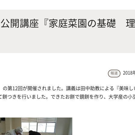
にやさしく健康的な食の未来を
生物が棲む環境を改善し、豊か
沿革
附属
×食科学で切り拓く
態系サービスにより社会の多様
】公開講座『家庭菜園の基礎 
ーズに対応
動物科学プログラム
2018
報道
応用生命科学課程
際』の第12回が開催されました。講義は田中助教による『美味し
て餅つきを行いました。できたお餅で鏡餅を作り、大学産の小
。