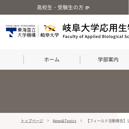
高校生・受験生の方
ホーム
学部案内
トップページ
News&Topics
【フィールド活動報告】公
学部案内
大学院
留学・国際交流
応用生命化学科
食