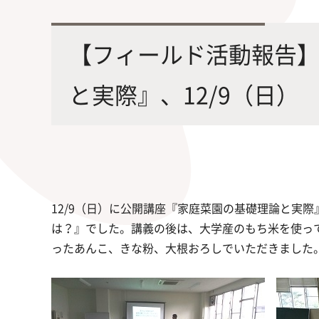
最先端の化学とバイオテクノロジー
環境
学部・大学院の教育ビジョン、
修士課程・博士課程
を融合し、生命化学のチカラで未来
農学
【フィールド活動報告
沿革及び入試情報について
を創造
と実際』、12/9（日）
旧課程・コースはこちら
12/9（日）に公開講座『家庭菜園の基礎理論と実
は？』でした。講義の後は、大学産のもち米を使っ
ったあんこ、きな粉、大根おろしでいただきました