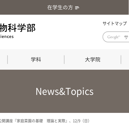
在学生の方
サイトマップ
学科
大学院
学部長あいさつ
自然科学技術研究科（修士課程）
応用生物科学部グローバルレポート
学部
連合
ABS G
News&Topics
教育理念・教育目標
連合獣医学研究科（博士課程）
教育
共同
応用
応用生物科学部海外留学プログラム
当教
「専門的能力の要素」「達成すべき
学科
水準」「評価方法」
門的
開講座『家庭菜園の基礎 理論と実際』、12/9（日）
農生命科学科
生物圏環境学科