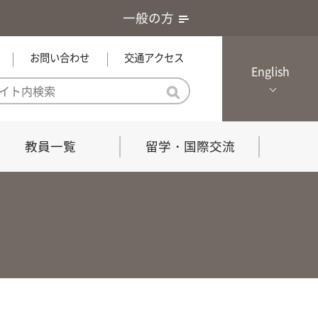
一般の方
お問い合わせ
交通アクセス
English
教員一覧
留学・国際交流
憲章・基本戦略
農学研究科（博士課程）
local Channel
における３つの方針
獣医学研究科（博士課程）
生物科学部グローカル推進室担
員
の教育における３つの方針と専
能力
共同獣医学科