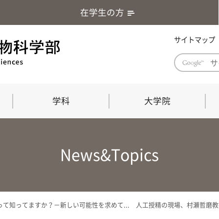
在学生の方
サイトマップ
学科
大学院
学部長あいさつ
自然科学技術研究科（修士課程）
応用生物科学部グローバルレポート
学部
連合
ABS G
News&Topics
教育理念・教育目標
連合獣医学研究科（博士課程）
教育
共同
応用
応用生物科学部海外留学プログラム
当教
「専門的能力の要素」「達成すべき
学科
水準」「評価方法」
門的
て知ってますか？－新しい可能性を求めて... 人工授精の現場、村瀬哲磨教授
農生命科学科
生物圏環境学科