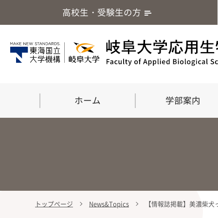
高校生・受験生の方
ホーム
学部案内
トップページ
News&Topics
【情報誌掲載】美濃柴犬っ
学部案内
大学院
留学・国際交流
応用生命化学科
食