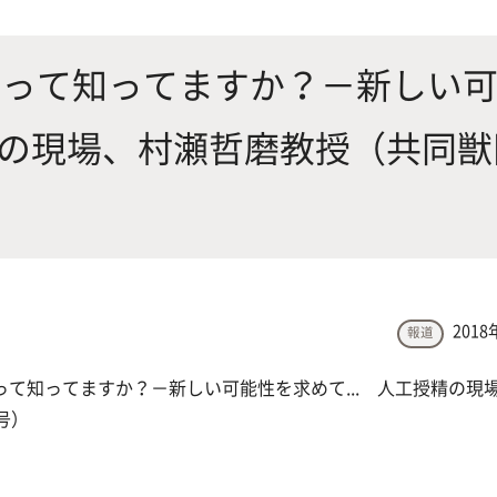
にやさしく健康的な食の未来を
生物が棲む環境を改善し、豊か
沿革
附属
×食科学で切り拓く
態系サービスにより社会の多様
犬って知ってますか？－新しい
ーズに対応
授精の現場、村瀬哲磨教授（共同獣
動物科学プログラム
応用生命科学課程
2018
報道
て知ってますか？－新しい可能性を求めて... 人工授精の現
号）