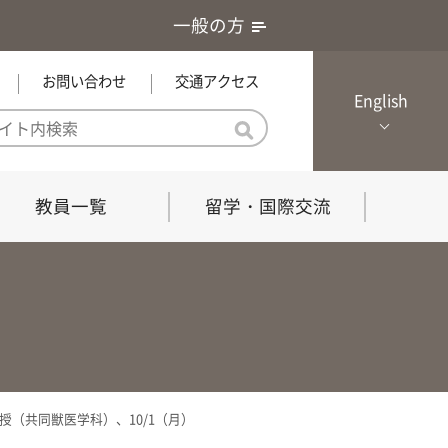
一般の方
お問い合わせ
交通アクセス
English
教員一覧
留学・国際交流
憲章・基本戦略
農学研究科（博士課程）
local Channel
における３つの方針
獣医学研究科（博士課程）
生物科学部グローカル推進室担
員
の教育における３つの方針と専
能力
（共同獣医学科）、10/1（月）
共同獣医学科