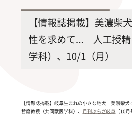
最先端の化学とバイオテクノロジー
環境
学部・大学院の教育ビジョン、
修士課程・博士課程
を融合し、生命化学のチカラで未来
農学
【情報誌掲載】美濃柴
沿革及び入試情報について
を創造
性を求めて... 人工
学科）、10/1（月）
旧課程・コースはこちら
【情報誌掲載】岐阜生まれの小さな地犬 美濃柴犬っ
哲磨教授（共同獣医学科）、
月刊ぷらざ岐阜
（10月