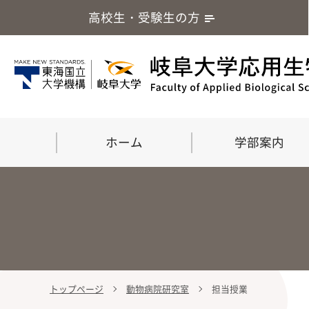
高校生・受験生の方
ホーム
学部案内
トップページ
動物病院研究室
担当授業
学部案内
大学院
留学・国際交流
応用生命化学科
食