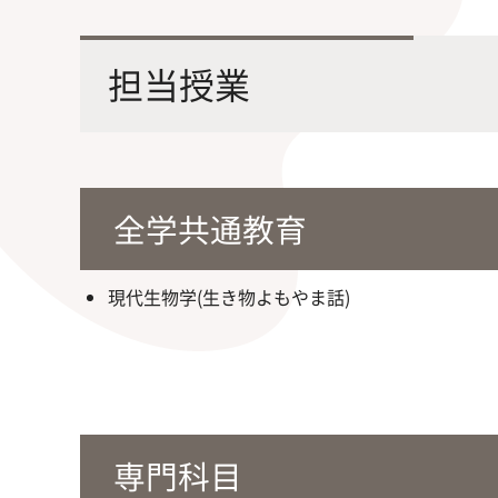
最先端の化学とバイオテクノロジー
環境
学部・大学院の教育ビジョン、
修士課程・博士課程
を融合し、生命化学のチカラで未来
農学
担当授業
沿革及び入試情報について
を創造
全学共通教育
現代生物学(生き物よもやま話)
旧課程・コースはこちら
専門科目