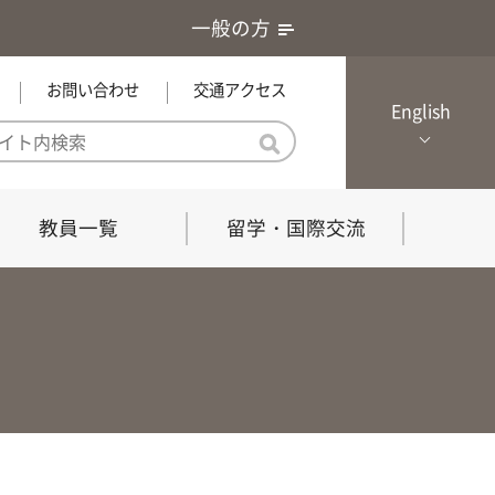
一般の方
お問い合わせ
交通アクセス
English
教員一覧
留学・国際交流
憲章・基本戦略
農学研究科（博士課程）
local Channel
における３つの方針
獣医学研究科（博士課程）
生物科学部グローカル推進室担
員
の教育における３つの方針と専
能力
共同獣医学科