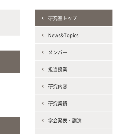
な生
人と動物との共生を目指し、動物の
施設・教育研究関連施設
なニ
健康だけでなく、あらゆる命の専門
研究室トップ
家を養成
News&Topics
メンバー
担当授業
生産環境科学課程
研究内容
研究業績
学会発表・講演