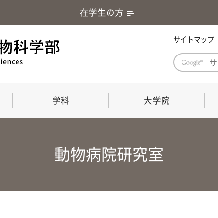
在学生の方
サイトマップ
学科
大学院
学部長あいさつ
自然科学技術研究科（修士課程）
応用生物科学部グローバルレポート
学部
連合
ABS G
動物病院研究室
教育理念・教育目標
連合獣医学研究科（博士課程）
教育
共同
応用
応用生物科学部海外留学プログラム
当教
「専門的能力の要素」「達成すべき
学科
水準」「評価方法」
門的
農生命科学科
生物圏環境学科