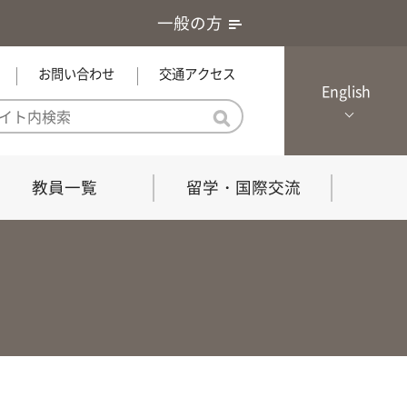
一般の方
お問い合わせ
交通アクセス
English
教員一覧
留学・国際交流
憲章・基本戦略
農学研究科（博士課程）
local Channel
における３つの方針
獣医学研究科（博士課程）
生物科学部グローカル推進室担
員
の教育における３つの方針と専
能力
共同獣医学科