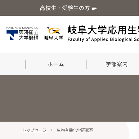
高校生・受験生の方
ホーム
学部案内
トップページ
生物有機化学研究室
学部案内
大学院
留学・国際交流
応用生命化学科
食