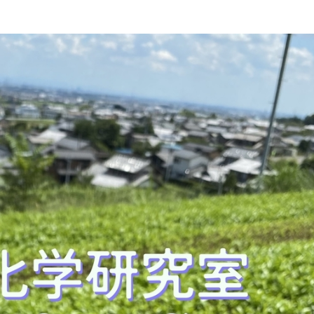
にやさしく健康的な食の未来を
生物が棲む環境を改善し、豊か
沿革
附属
×食科学で切り拓く
態系サービスにより社会の多様
ーズに対応
動物科学プログラム
応用生命科学課程