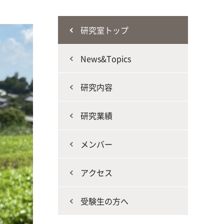
な生
人と動物との共生を目指し、動物の
施設・教育研究関連施設
なニ
健康だけでなく、あらゆる命の専門
研究室トップ
家を養成
News&Topics
研究内容
研究業績
生産環境科学課程
メンバー
アクセス
受験生の方へ