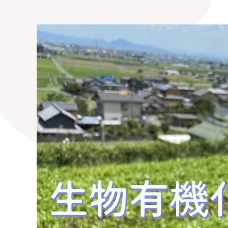
最先端の化学とバイオテクノロジー
環境
学部・大学院の教育ビジョン、
修士課程・博士課程
を融合し、生命化学のチカラで未来
農学
沿革及び入試情報について
を創造
旧課程・コースはこちら