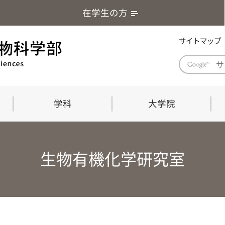
在学生の方
サイトマップ
学科
大学院
学部長あいさつ
自然科学技術研究科（修士課程）
応用生物科学部グローバルレポート
学部
連合
ABS G
生物有機化学研究室
教育理念・教育目標
連合獣医学研究科（博士課程）
教育
共同
応用
応用生物科学部海外留学プログラム
当教
「専門的能力の要素」「達成すべき
学科
水準」「評価方法」
門的
農生命科学科
生物圏環境学科