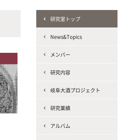
な生
人と動物との共生を目指し、動物の
施設・教育研究関連施設
なニ
健康だけでなく、あらゆる命の専門
研究室トップ
家を養成
News&Topics
メンバー
研究内容
生産環境科学課程
岐阜大酒プロジェクト
研究業績
アルバム