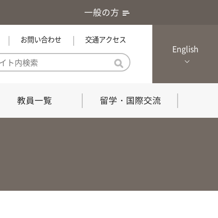
一般の方
お問い合わせ
交通アクセス
English
教員一覧
留学・国際交流
憲章・基本戦略
農学研究科（博士課程）
local Channel
における３つの方針
獣医学研究科（博士課程）
生物科学部グローカル推進室担
員
の教育における３つの方針と専
能力
共同獣医学科