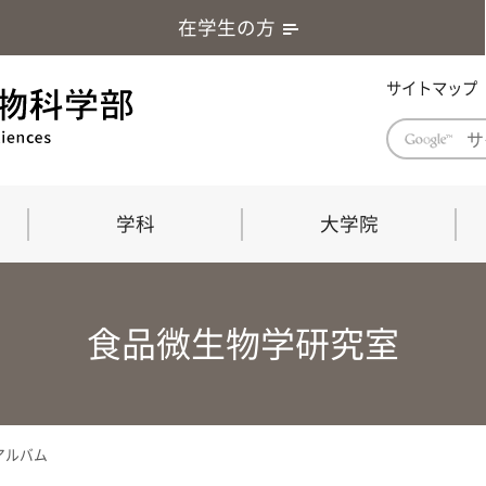
在学生の方
サイトマップ
学科
大学院
学部長あいさつ
自然科学技術研究科（修士課程）
応用生物科学部グローバルレポート
学部
連合
ABS G
食品微生物学研究室
教育理念・教育目標
連合獣医学研究科（博士課程）
教育
共同
応用
応用生物科学部海外留学プログラム
当教
「専門的能力の要素」「達成すべき
学科
水準」「評価方法」
門的
アルバム
農生命科学科
生物圏環境学科