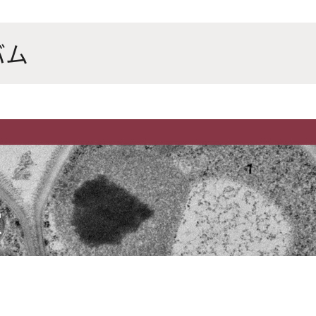
にやさしく健康的な食の未来を
生物が棲む環境を改善し、豊か
沿革
附属
×食科学で切り拓く
態系サービスにより社会の多様
バム
ーズに対応
動物科学プログラム
応用生命科学課程