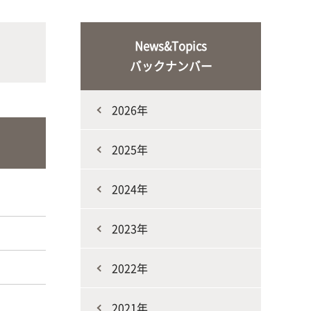
な生
人と動物との共生を目指し、動物の
施設・教育研究関連施設
なニ
健康だけでなく、あらゆる命の専門
News&Topics
家を養成
バックナンバー
2026年
2025年
2024年
生産環境科学課程
2023年
2022年
2021年