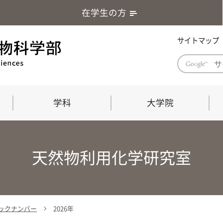
在学生の方
サイトマップ
学科
大学院
学部長あいさつ
自然科学技術研究科（修士課程）
応用生物科学部グローバルレポート
学部
連合
ABS G
天然物利用化学研究室
教育理念・教育目標
連合獣医学研究科（博士課程）
教育
共同
応用
応用生物科学部海外留学プログラム
当教
「専門的能力の要素」「達成すべき
学科
水準」「評価方法」
門的
 バックナンバー
2026年
農生命科学科
生物圏環境学科