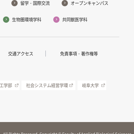
留学・国際交流
オープンキャンパス
生物圏環境学科
共同獣医学科
交通アクセス
免責事項・著作権等
工学部
社会システム経営学環
岐阜大学
All Rights Reserved, Copyright © Faculty of Applied Biological Sciences