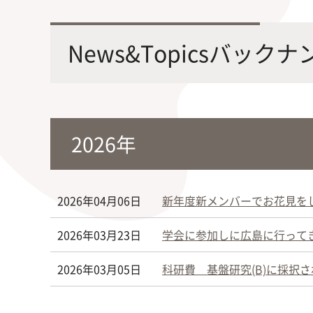
最先端の化学とバイオテクノロジー
環境
学部・大学院の教育ビジョン、
修士課程・博士課程
を融合し、生命化学のチカラで未来
農学
News&Topicsバック
沿革及び入試情報について
を創造
2026年
旧課程・コースはこちら
2026年04月06日
新年度新メンバーでお花見を
2026年03月23日
学会に参加しに広島に行って
2026年03月05日
科研費 基盤研究(B)に採択