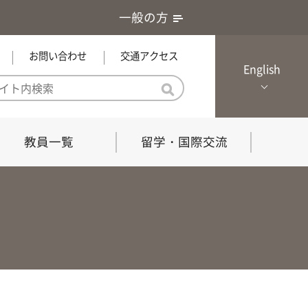
一般の方
お問い合わせ
交通アクセス
English
教員一覧
留学・国際交流
憲章・基本戦略
農学研究科（博士課程）
local Channel
における３つの方針
獣医学研究科（博士課程）
生物科学部グローカル推進室担
員
の教育における３つの方針と専
能力
共同獣医学科