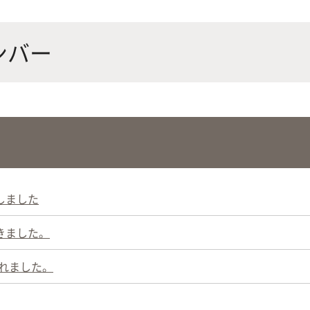
にやさしく健康的な食の未来を
生物が棲む環境を改善し、豊か
沿革
附属
×食科学で切り拓く
態系サービスにより社会の多様
ナンバー
ーズに対応
動物科学プログラム
応用生命科学課程
しました
きました。
されました。