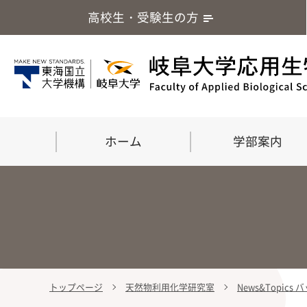
高校生・受験生の方
ホーム
学部案内
トップページ
天然物利用化学研究室
News&Topics
学部案内
大学院
留学・国際交流
応用生命化学科
食