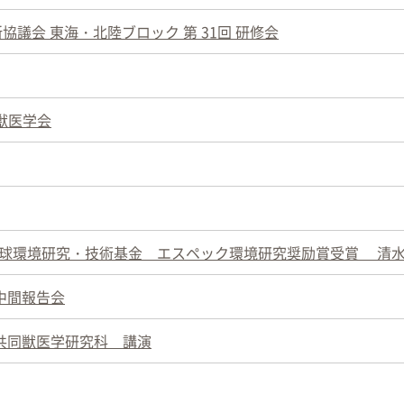
査所協議会 東海・北陸ブロック 第 31回 研修会
日本獣医学会
地球環境研究・技術基金 エスペック環境研究奨励賞受賞 清水
中間報告会
共同獣医学研究科 講演