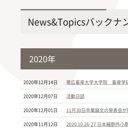
最先端の化学とバイオテクノロジー
環境
学部・大学院の教育ビジョン、
修士課程・博士課程
を融合し、生命化学のチカラで未来
農学
News&Topicsバック
沿革及び入試情報について
を創造
2020年
旧課程・コースはこちら
2020年12月14日
帯広畜産大学大学院 畜産学
2020年12月07日
活動日誌
2020年12月01日
11月30日卒業論文の発表会
2020年11月12日
2020.10.26-27 日本細胞外