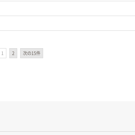
1
2
次の15件