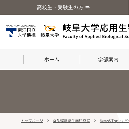
高校生・受験生の方
ホーム
学部案内
トップページ
食品環境衛生学研究室
News&Topics
学部案内
大学院
留学・国際交流
応用生命化学科
食