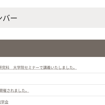
にやさしく健康的な食の未来を
生物が棲む環境を改善し、豊か
沿革
附属
×食科学で切り拓く
態系サービスにより社会の多様
ナンバー
ーズに対応
動物科学プログラム
応用生命科学課程
研究科 大学院セミナーで講義いたしました。
が開催されました。
小胞学会