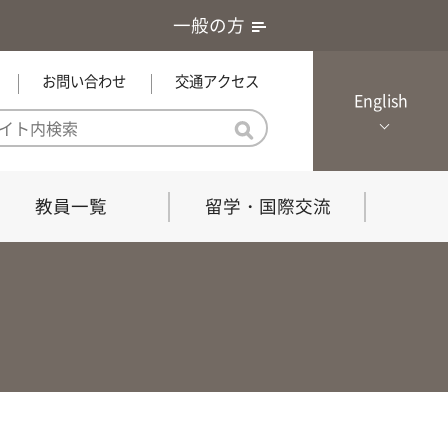
一般の方
お問い合わせ
交通アクセス
English
教員一覧
留学・国際交流
憲章・基本戦略
農学研究科（博士課程）
local Channel
における３つの方針
獣医学研究科（博士課程）
生物科学部グローカル推進室担
員
の教育における３つの方針と専
能力
共同獣医学科