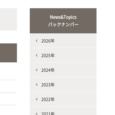
な生
人と動物との共生を目指し、動物の
施設・教育研究関連施設
なニ
健康だけでなく、あらゆる命の専門
News&Topics
家を養成
バックナンバー
2026年
2025年
2024年
生産環境科学課程
2023年
2022年
2021年