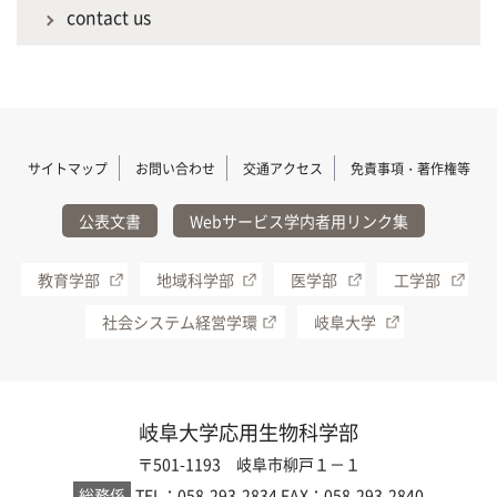
contact us
サイトマップ
お問い合わせ
交通アクセス
免責事項・著作権等
公表文書
Webサービス学内者用リンク集
教育学部
地域科学部
医学部
工学部
社会システム経営学環
岐阜大学
岐阜大学応用生物科学部
〒501-1193 岐阜市柳戸１－１
総務係
TEL：058-293-2834
FAX：058-293-2840