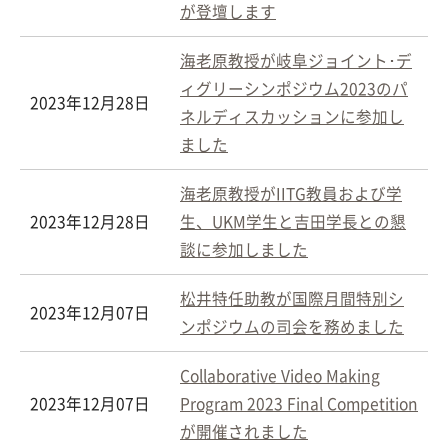
が登壇します
海老原教授が岐阜ジョイント･デ
ィグリーシンポジウム2023のパ
2023年12月28日
ネルディスカッションに参加し
ました
海老原教授がIITG教員および学
2023年12月28日
生、UKM学生と吉田学長との懇
談に参加しました
松井特任助教が国際月間特別シ
2023年12月07日
ンポジウムの司会を務めました
Collaborative Video Making
2023年12月07日
Program 2023 Final Competition
が開催されました