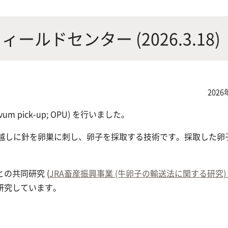
にやさしく健康的な食の未来を
生物が棲む環境を改善し、豊か
沿革
附属
×食科学で切り拓く
態系サービスにより社会の多様
ルドセンター (2026.3.18)
ーズに対応
動物科学プログラム
2026
pick-up; OPU) を行いました。
壁越しに針を卵巣に刺し、卵子を採取する技術です。採取した卵
応用生命科学課程
の共同研究 (
JRA畜産振興事業 (牛卵子の輸送法に関する研究)
研究しています。
。