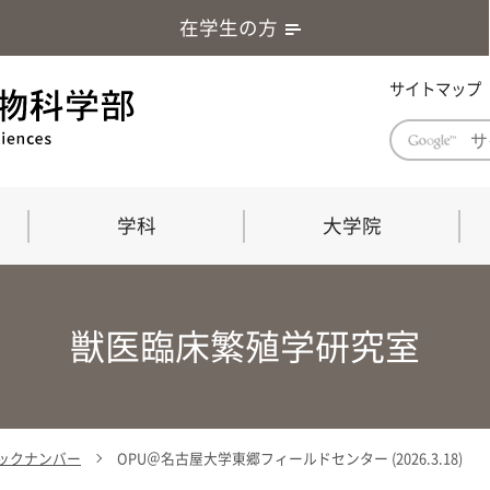
在学生の方
サイトマップ
学科
大学院
学部長あいさつ
自然科学技術研究科（修士課程）
応用生物科学部グローバルレポート
学部
連合
ABS G
獣医臨床繁殖学研究室
教育理念・教育目標
連合獣医学研究科（博士課程）
教育
共同
応用
応用生物科学部海外留学プログラム
当教
「専門的能力の要素」「達成すべき
学科
水準」「評価方法」
門的
 バックナンバー
OPU＠名古屋大学東郷フィールドセンター (2026.3.18)
農生命科学科
生物圏環境学科