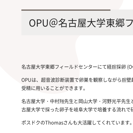
最先端の化学とバイオテクノロジー
環境
学部・大学院の教育ビジョン、
修士課程・博士課程
を融合し、生命化学のチカラで未来
農学
OPU＠名古屋大学東郷フィー
沿革及び入試情報について
を創造
名古屋大学東郷フィールドセンターにて経腟採卵 (Ovum 
OPUは、超音波診断装置で卵巣を観察しながら腟
旧課程・コースはこちら
受精に用いることができます。
名古屋大学・中村翔先生と岡山大学・河野光平先生と
古屋大学で採った卵子を岐阜大学で培養する流れで
ポスドクのThomasさんも大活躍してくれています