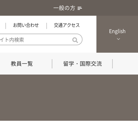
一般の方
お問い合わせ
交通アクセス
English
教員一覧
留学・国際交流
憲章・基本戦略
農学研究科（博士課程）
local Channel
における３つの方針
獣医学研究科（博士課程）
生物科学部グローカル推進室担
員
の教育における３つの方針と専
能力
共同獣医学科