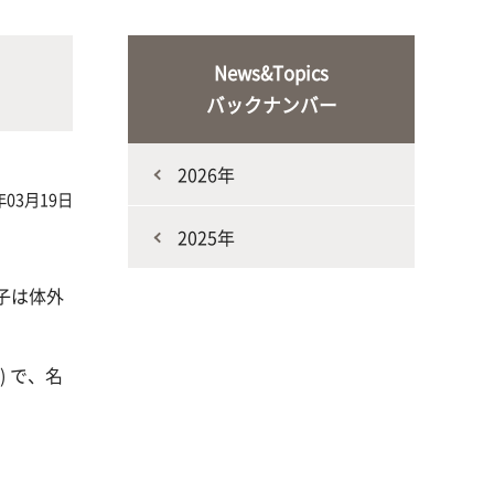
な生
人と動物との共生を目指し、動物の
施設・教育研究関連施設
なニ
健康だけでなく、あらゆる命の専門
News&Topics
家を養成
バックナンバー
2026年
年03月19日
2025年
子は体外
生産環境科学課程
) で、名