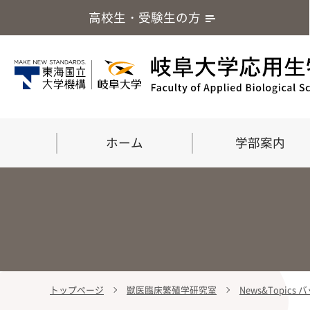
高校生・受験生の方
ホーム
学部案内
トップページ
獣医臨床繁殖学研究室
News&Topics
学部案内
大学院
留学・国際交流
応用生命化学科
食