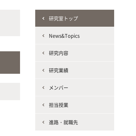
な生
人と動物との共生を目指し、動物の
施設・教育研究関連施設
なニ
健康だけでなく、あらゆる命の専門
研究室トップ
家を養成
News&Topics
研究内容
研究業績
生産環境科学課程
メンバー
担当授業
進路・就職先