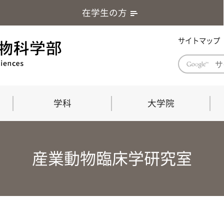
在学生の方
サイトマップ
学科
大学院
学部長あいさつ
自然科学技術研究科（修士課程）
応用生物科学部グローバルレポート
学部
連合
ABS G
産業動物臨床学研究室
教育理念・教育目標
連合獣医学研究科（博士課程）
教育
共同
応用
応用生物科学部海外留学プログラム
当教
「専門的能力の要素」「達成すべき
学科
水準」「評価方法」
門的
農生命科学科
生物圏環境学科