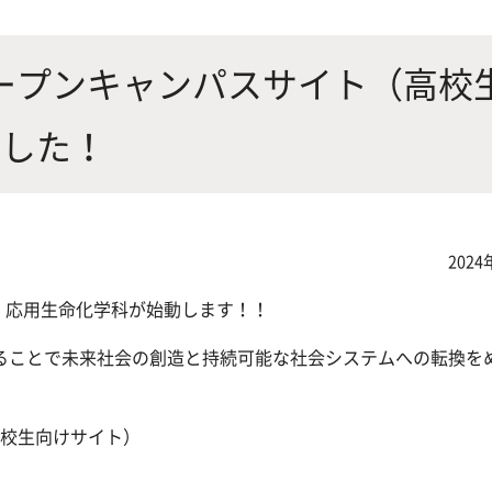
にやさしく健康的な食の未来を
生物が棲む環境を改善し、豊か
沿革
附属
×食科学で切り拓く
態系サービスにより社会の多様
オープンキャンパスサイト（高校
ーズに対応
ました！
動物科学プログラム
2024
応用生命科学課程
部
応用生命化学科が始動します！！
ることで未来社会の創造と持続可能な社会システムへの転換を
高校生向けサイト）