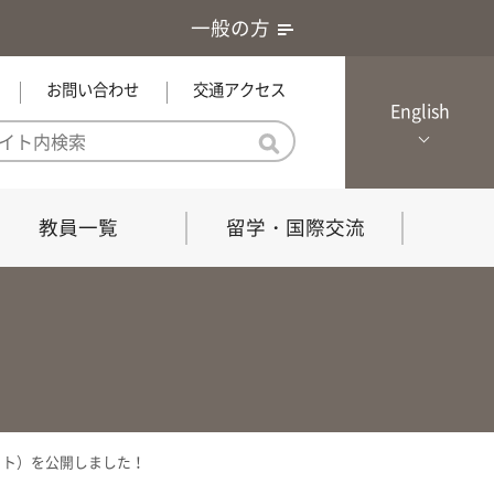
一般の方
お問い合わせ
交通アクセス
English
教員一覧
留学・国際交流
憲章・基本戦略
農学研究科（博士課程）
local Channel
における３つの方針
獣医学研究科（博士課程）
生物科学部グローカル推進室担
員
の教育における３つの方針と専
能力
イト）を公開しました！
共同獣医学科