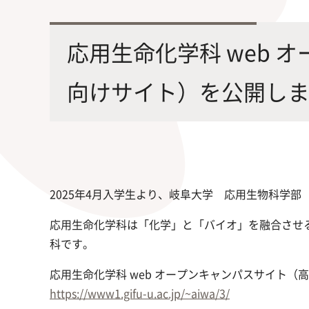
最先端の化学とバイオテクノロジー
環境
学部・大学院の教育ビジョン、
修士課程・博士課程
を融合し、生命化学のチカラで未来
農学
応用生命化学科 web 
沿革及び入試情報について
を創造
向けサイト）を公開し
旧課程・コースはこちら
2025年4月入学生より、岐阜大学 応用生物科学
応用生命化学科は「化学」と「バイオ」を融合させ
科です。
応用生命化学科 web オープンキャンパスサイト（
https://www1.gifu-u.ac.jp/~aiwa/3/