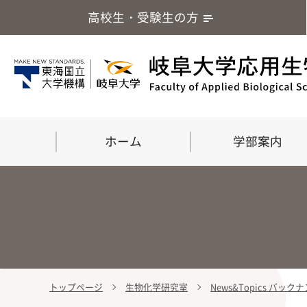
高校生・受験生の方
ホーム
学部案内
トップページ
生物化学研究室
News&Topics バック
学部案内
大学院
留学・国際交流
応用生命化学科
食