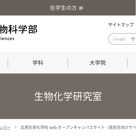
在学生の方
サイトマップ
学科
大学院
学部長あいさつ
自然科学技術研究科（修士課程）
応用生物科学部グローバルレポート
学部
連合
ABS G
生物化学研究室
教育理念・教育目標
連合獣医学研究科（博士課程）
教育
共同
応用
応用生物科学部海外留学プログラム
当教
「専門的能力の要素」「達成すべき
学科
水準」「評価方法」
門的
ナンバー
応用生命化学科 web オープンキャンパスサイト（高校生向けサ
農生命科学科
生物圏環境学科