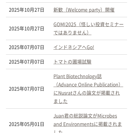
2025年10月27日
新歓（Welcome party）開催
GOMI2025（怪しい投資セミナー
2025年10月27日
ではありません）
2025年07月07日
インドネシアへGo!
2025年07月07日
トマトの圃場試験
Plant Biotechnology誌
（Advance Online Publication）
2025年07月07日
にNusratさんの論文が掲載され
ました
Juan君の総説論文がMicrobes
2025年05月01日
and Environmentsに掲載されま
した。