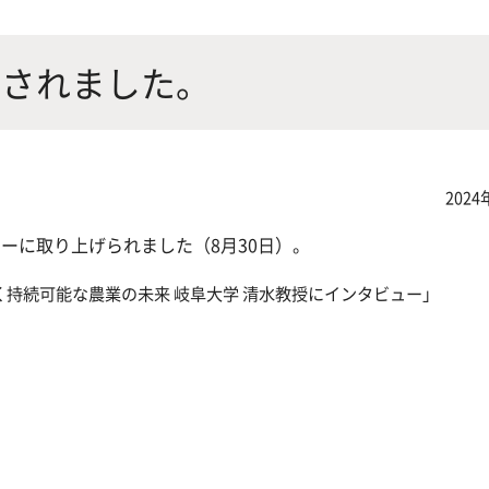
にやさしく健康的な食の未来を
生物が棲む環境を改善し、豊か
沿革
附属
×食科学で切り拓く
態系サービスにより社会の多様
載されました。
ーズに対応
動物科学プログラム
2024
ューに取り上げられました（8月30日）。
く持続可能な農業の未来 岐阜大学 清水教授にインタビュー」
応用生命科学課程