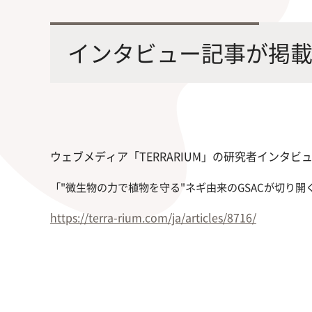
最先端の化学とバイオテクノロジー
環境
学部・大学院の教育ビジョン、
修士課程・博士課程
を融合し、生命化学のチカラで未来
農学
インタビュー記事が掲
沿革及び入試情報について
を創造
ウェブメディア「TERRARIUM」の研究者インタビ
「
"微生物の力で植物を守る"ネギ由来のGSACが切り開
旧課程・コースはこちら
https://terra-rium.com/ja/articles/8716/