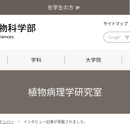
在学生の方
サイトマップ
学科
大学院
学部長あいさつ
自然科学技術研究科（修士課程）
応用生物科学部グローバルレポート
学部
連合
ABS G
植物病理学研究室
教育理念・教育目標
連合獣医学研究科（博士課程）
教育
共同
応用
応用生物科学部海外留学プログラム
当教
「専門的能力の要素」「達成すべき
学科
水準」「評価方法」
門的
ックナンバー
インタビュー記事が掲載されました。
農生命科学科
生物圏環境学科