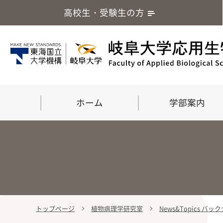
高校生・受験生の方
ホーム
学部案内
トップページ
植物病理学研究室
News&Topics バ
学部案内
大学院
留学・国際交流
応用生命化学科
食