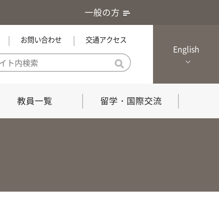
一般の方
お問い合わせ
交通アクセス
English
教員一覧
留学・国際交流
憲章・基本戦略
農学研究科（博士課程）
local Channel
における３つの方針
獣医学研究科（博士課程）
生物科学部グローカル推進室担
員
の教育における３つの方針と専
能力
共同獣医学科