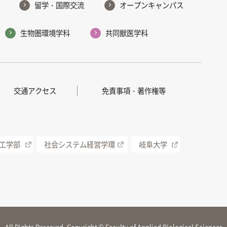
留学・国際交流
オープンキャンパス
生物圏環境学科
共同獣医学科
交通アクセス
免責事項・著作権等
工学部
社会システム経営学環
岐阜大学
All Rights Reserved, Copyright © Faculty of Applied Biological Sciences