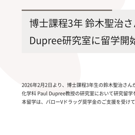
最先端の化学とバイオテクノロジー
環境
学部・大学院の教育ビジョン、
修士課程・博士課程
を融合し、生命化学のチカラで未来
農学
博士課程3年 鈴木聖治さ
沿革及び入試情報について
を創造
Dupree研究室に留学開
旧課程・コースはこちら
2026年2月2日より、博士課程3年生の鈴木聖治さ
化学科 Paul Dupree教授の研究室において研究
本留学は、バローVドラッグ奨学金のご支援を受け