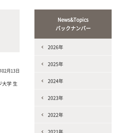
な生
人と動物との共生を目指し、動物の
施設・教育研究関連施設
なニ
健康だけでなく、あらゆる命の専門
News&Topics
家を養成
バックナンバー
2026年
2025年
年02月13日
2024年
生産環境科学課程
大学 生
2023年
2022年
2021年