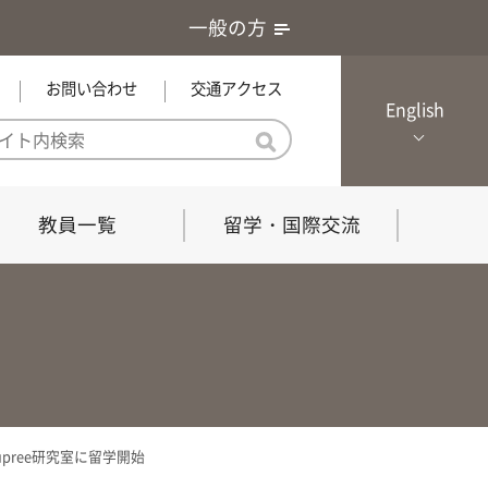
一般の方
お問い合わせ
交通アクセス
English
教員一覧
留学・国際交流
憲章・基本戦略
農学研究科（博士課程）
local Channel
における３つの方針
獣医学研究科（博士課程）
生物科学部グローカル推進室担
員
の教育における３つの方針と専
能力
upree研究室に留学開始
共同獣医学科