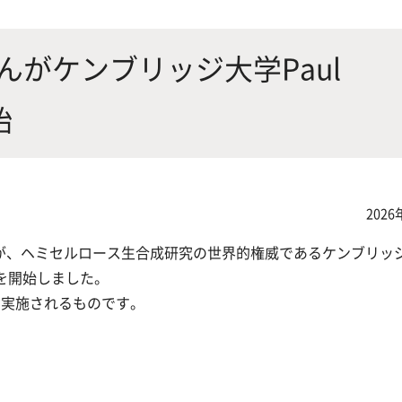
にやさしく健康的な食の未来を
生物が棲む環境を改善し、豊か
沿革
附属
×食科学で切り拓く
態系サービスにより社会の多様
んがケンブリッジ大学Paul
ーズに対応
始
動物科学プログラム
2026
応用生命科学課程
んが、ヘミセルロース生合成研究の世界的権威であるケンブリッジ
留学を開始しました。
て実施されるものです。