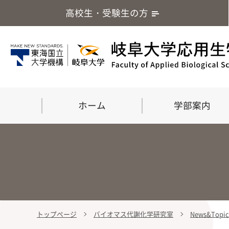
高校生・受験生の方
ホーム
学部案内
トップページ
バイオマス代謝化学研究室
News&Top
学部案内
大学院
留学・国際交流
応用生命化学科
食