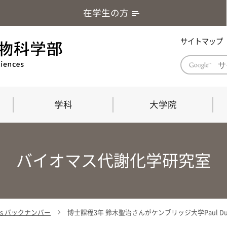
在学生の方
サイトマップ
学科
大学院
学部長あいさつ
自然科学技術研究科（修士課程）
応用生物科学部グローバルレポート
学部
連合
ABS G
バイオマス代謝化学研究室
教育理念・教育目標
連合獣医学研究科（博士課程）
教育
共同
応用
応用生物科学部海外留学プログラム
当教
「専門的能力の要素」「達成すべき
学科
水準」「評価方法」
門的
ics バックナンバー
博士課程3年 鈴木聖治さんがケンブリッジ大学Paul D
農生命科学科
生物圏環境学科