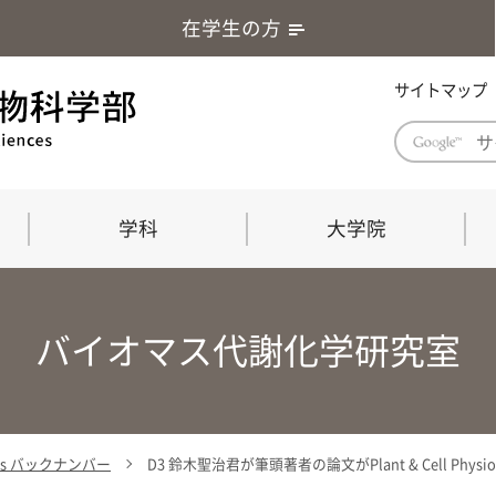
在学生の方
サイトマップ
学科
大学院
学部長あいさつ
自然科学技術研究科（修士課程）
応用生物科学部グローバルレポート
学部
連合
ABS G
バイオマス代謝化学研究室
教育理念・教育目標
連合獣医学研究科（博士課程）
教育
共同
応用
応用生物科学部海外留学プログラム
当教
「専門的能力の要素」「達成すべき
学科
水準」「評価方法」
門的
ics バックナンバー
D3 鈴木聖治君が筆頭著者の論文がPlant & Cell Ph
農生命科学科
生物圏環境学科