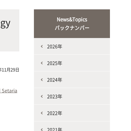
な生
人と動物との共生を目指し、動物の
施設・教育研究関連施設
なニ
健康だけでなく、あらゆる命の専門
gy
News&Topics
家を養成
バックナンバー
2026年
2025年
年11月29日
2024年
生産環境科学課程
 Setaria
2023年
2022年
2021年