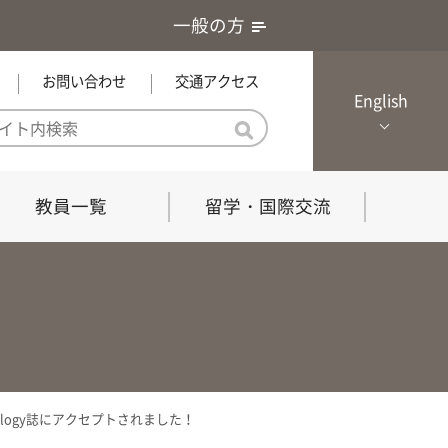
一般の方
お問い合わせ
交通アクセス
English
教員一覧
留学・国際交流
憲章・基本戦略
農学研究科（博士課程）
local Channel
における３つの方針
獣医学研究科（博士課程）
生物科学部グローカル推進室担
員
の教育における３つの方針と専
能力
ysiology誌にアクセプトされました！
共同獣医学科