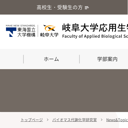
高校生・受験生の方
ホーム
学部案内
トップページ
バイオマス代謝化学研究室
News&Top
学部案内
大学院
留学・国際交流
応用生命化学科
食