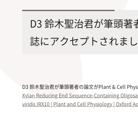
最先端の化学とバイオテクノロジー
環境
学部・大学院の教育ビジョン、
修士課程・博士課程
を融合し、生命化学のチカラで未来
農学
D3 鈴木聖治君が筆頭著者の論文
沿革及び入試情報について
を創造
誌にアクセプトされま
旧課程・コースはこちら
D3 鈴木聖治君が筆頭著者の論文がPlant & Cell P
Xylan Reducing End Sequence-Containing Oligosacc
viridis IRX10 | Plant and Cell Physiology | Oxford 