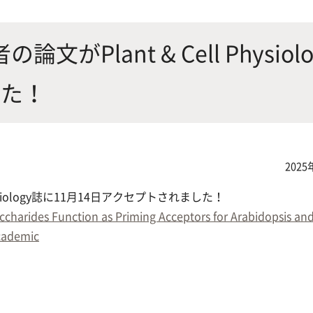
にやさしく健康的な食の未来を
生物が棲む環境を改善し、豊か
沿革
附属
×食科学で切り拓く
態系サービスにより社会の多様
がPlant & Cell Physiolo
ーズに対応
した！
動物科学プログラム
2025
応用生命科学課程
hysiology誌に11月14日アクセプトされました！
harides Function as Priming Acceptors for Arabidopsis and
Academic