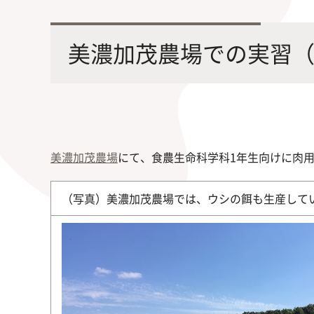
最先端の化学とバイオテクノロジー
環境
学部・大学院の教育ビジョン、
修士課程・博士課程
を融合し、生命化学のチカラで未来
農学
美濃加茂農場での実習
沿革及び入試情報について
を創造
美濃加茂農場
にて、食農生命科学科1年生向けに肉
旧課程・コースはこちら
（写真）美濃加茂農場では、ウシの餌も生産して