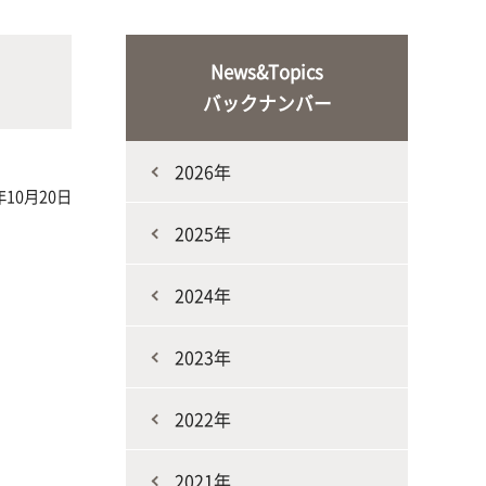
な生
人と動物との共生を目指し、動物の
施設・教育研究関連施設
なニ
健康だけでなく、あらゆる命の専門
News&Topics
家を養成
バックナンバー
2026年
年10月20日
2025年
2024年
生産環境科学課程
2023年
2022年
2021年