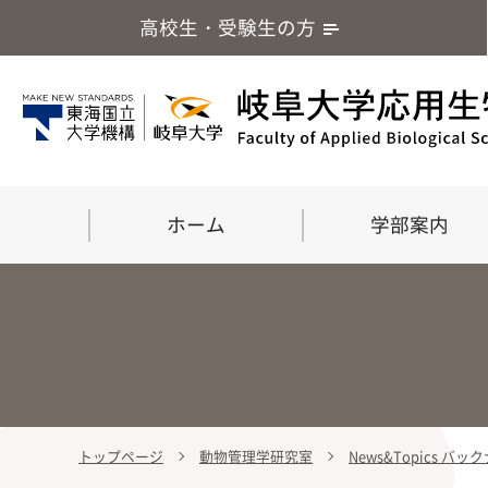
高校生・受験生の方
ホーム
学部案内
トップページ
動物管理学研究室
News&Topics バ
学部案内
大学院
留学・国際交流
応用生命化学科
食