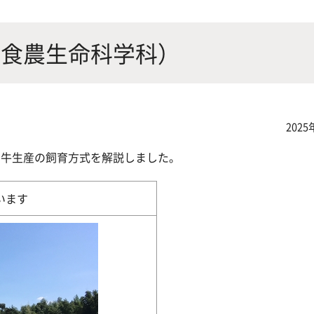
にやさしく健康的な食の未来を
生物が棲む環境を改善し、豊か
沿革
附属
×食科学で切り拓く
態系サービスにより社会の多様
（食農生命科学科）
ーズに対応
動物科学プログラム
2025
用牛生産の飼育方式を解説しました。
応用生命科学課程
います