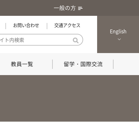
一般の方
お問い合わせ
交通アクセス
English
教員一覧
留学・国際交流
憲章・基本戦略
農学研究科（博士課程）
local Channel
における３つの方針
獣医学研究科（博士課程）
生物科学部グローカル推進室担
員
の教育における３つの方針と専
能力
共同獣医学科