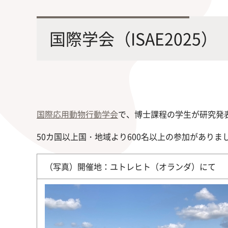
最先端の化学とバイオテクノロジー
環境
学部・大学院の教育ビジョン、
修士課程・博士課程
を融合し、生命化学のチカラで未来
農学
国際学会（ISAE2025）
沿革及び入試情報について
を創造
国際応用動物行動学会
で、博士課程の学生が研究発
50カ国以上国・地域より600名以上の参加がありま
旧課程・コースはこちら
（写真）開催地：ユトレヒト（オランダ）にて