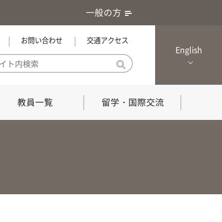
一般の方
お問い合わせ
交通アクセス
English
教員一覧
留学・国際交流
憲章・基本戦略
農学研究科（博士課程）
local Channel
における３つの方針
獣医学研究科（博士課程）
生物科学部グローカル推進室担
員
の教育における３つの方針と専
能力
共同獣医学科