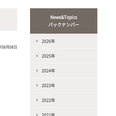
な生
人と動物との共生を目指し、動物の
施設・教育研究関連施設
なニ
健康だけでなく、あらゆる命の専門
News&Topics
家を養成
バックナンバー
2026年
年08月08日
2025年
2024年
生産環境科学課程
2023年
2022年
2021年