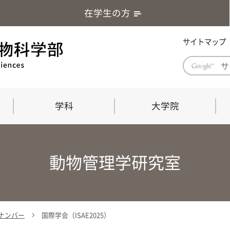
在学生の方
サイトマップ
学科
大学院
学部長あいさつ
自然科学技術研究科（修士課程）
応用生物科学部グローバルレポート
学部
連合
ABS G
動物管理学研究室
教育理念・教育目標
連合獣医学研究科（博士課程）
教育
共同
応用
応用生物科学部海外留学プログラム
当教
「専門的能力の要素」「達成すべき
学科
水準」「評価方法」
門的
ックナンバー
国際学会（ISAE2025）
農生命科学科
生物圏環境学科