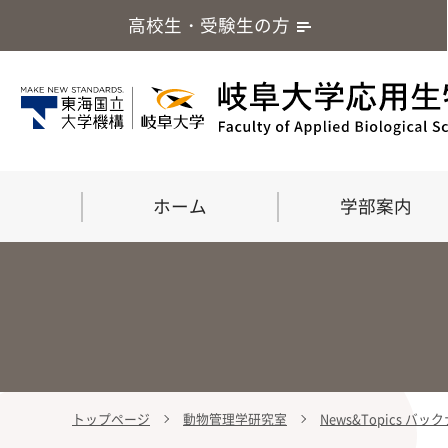
高校生・受験生の方
ホーム
学部案内
トップページ
動物管理学研究室
News&Topics バ
学部案内
大学院
留学・国際交流
応用生命化学科
食