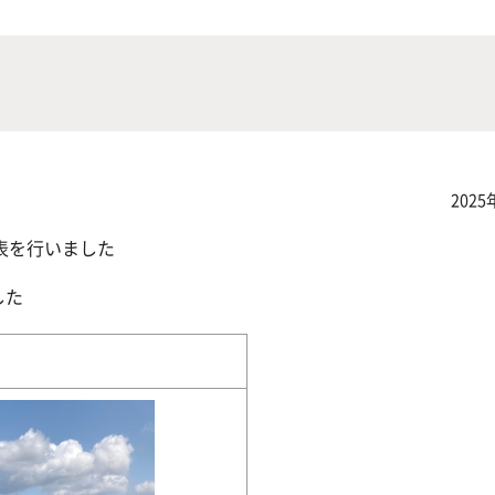
にやさしく健康的な食の未来を
生物が棲む環境を改善し、豊か
沿革
附属
×食科学で切り拓く
態系サービスにより社会の多様
ーズに対応
動物科学プログラム
2025
表を行いました
した
応用生命科学課程