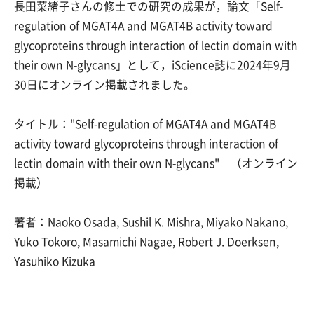
長田菜緒子さんの修士での研究の成果が，論文「Self-
regulation of MGAT4A and MGAT4B activity toward
glycoproteins through interaction of lectin domain with
their own N-glycans」として，iScience誌に2024年9月
30日にオンライン掲載されました。
タイトル："Self-regulation of MGAT4A and MGAT4B
activity toward glycoproteins through interaction of
lectin domain with their own N-glycans" （オンライン
掲載）
著者：Naoko Osada, Sushil K. Mishra, Miyako Nakano,
Yuko Tokoro, Masamichi Nagae, Robert J. Doerksen,
Yasuhiko Kizuka