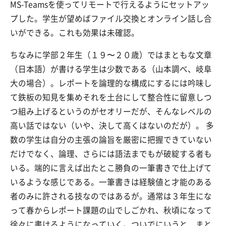
MS-Teamsを使ってリモートで行えるようにセットアッ
プした。学生が望めばファイル交換とオンライン話し合
いができる。これも効果は未確認。
ちなみに学部２年生（１９〜２０歳）ではまともな文章
（日本語）が書ける学生は少数である（山本調べ、岐阜
大の場合）。レポートを論理的な構成にするには吟味し
て鉄板の知見を集めそれを土台にして整合性に留意しつ
つ組み上げるというのがセオリーだが、そんなレベルの
高い話ではない（いや、決して高くはないのだが）。 多
数の学生は自分の主張の論旨を厳密に把握できていない
だけでなく、論理、さらには語法までもが破綻する者も
いる。端的に言えば出たとこ勝負の一筆書きで仕上げて
いるような感じである。一筆書きは経験値と才能のある
者のみに許される技なのではあるが。通常は３年生にな
って春からレポート課題の山でしごかれ、秋頃になって
徐々に書けるようになっていく。ついでにいうと、まと