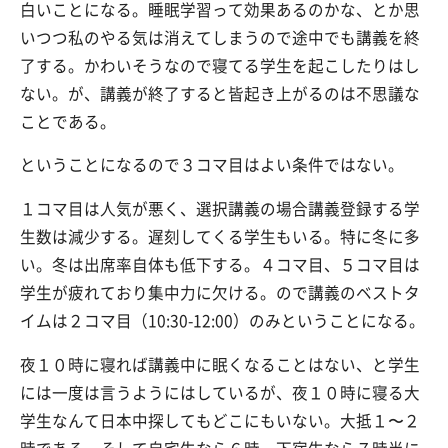
白いことになる。睡眠学習って効果あるのかな、とか思
いつつ私のやる気は消えてしまうので途中でも講義を終
了する。かわいそうなので寝てる学生を起こしたりはし
ない。が、講義が終了すると皆起き上がるのは不思議な
ことである。
ということになるので３コマ目はよい条件ではない。
１コマ目は人気が悪く、選択講義の場合講義登録する学
生数は減少する。遅刻してくる学生もいる。特に冬に多
い。冬は出席率自体も低下する。４コマ目、５コマ目は
学生が疲れており集中力に欠ける。ので講義のベストタ
イムは２コマ目（10:30-12:00）のみということになる。
夜１０時に寝れば講義中に眠くなることはない、と学生
には一度は言うようにはしているが、夜１０時に寝る大
学生なんて日本中探してもどこにもいない。大抵１〜２