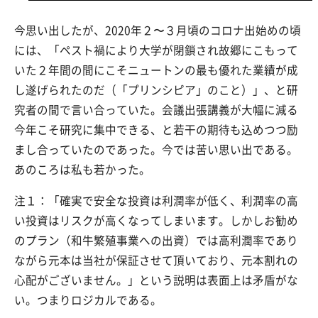
今思い出したが、2020年２〜３月頃のコロナ出始めの頃
には、「ペスト禍により大学が閉鎖され故郷にこもって
いた２年間の間にこそニュートンの最も優れた業績が成
し遂げられたのだ（「プリンシピア」のこと）」、と研
究者の間で言い合っていた。会議出張講義が大幅に減る
今年こそ研究に集中できる、と若干の期待も込めつつ励
まし合っていたのであった。今では苦い思い出である。
あのころは私も若かった。
注１：「確実で安全な投資は利潤率が低く、利潤率の高
い投資はリスクが高くなってしまいます。しかしお勧め
のプラン（和牛繁殖事業への出資）では高利潤率であり
ながら元本は当社が保証させて頂いており、元本割れの
心配がございません。」という説明は表面上は矛盾がな
い。つまりロジカルである。