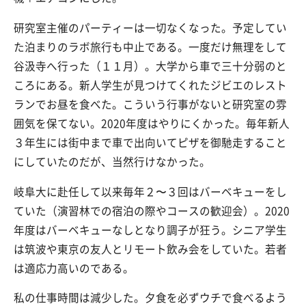
研究室主催のパーティーは一切なくなった。予定してい
た泊まりのラボ旅行も中止である。一度だけ無理をして
谷汲寺へ行った（１１月）。大学から車で三十分弱のと
ころにある。新人学生が見つけてくれたジビエのレスト
ランでお昼を食べた。こういう行事がないと研究室の雰
囲気を保てない。2020年度はやりにくかった。毎年新人
３年生には街中まで車で出向いてピザを御馳走すること
にしていたのだが、当然行けなかった。
岐阜大に赴任して以来毎年２〜３回はバーベキューをし
ていた（演習林での宿泊の際やコースの歓迎会）。2020
年度はバーベキューなしとなり調子が狂う。シニア学生
は筑波や東京の友人とリモート飲み会をしていた。若者
は適応力高いのである。
私の仕事時間は減少した。夕食を必ずウチで食べるよう