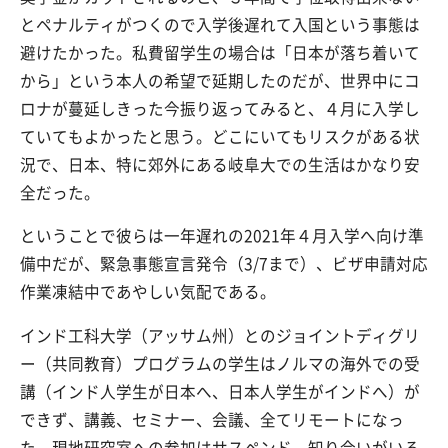
とペナルティがつくので入学後遅れて入国という事態は
避けたかった。私費留学生の場合は「日本が落ち着いて
から」という本人の希望で延期したのだが、世界中にコ
ロナが蔓延しきった今振り返ってみると、４月に入学し
ていてもよかったと思う。どこにいてもリスクがある状
況で、日本、特に郊外にある岐阜大での生活はかなり安
全だった。
ということで彼らは一年遅れの2021年４月入学へ向け準
備中だが、緊急事態宣言発令（3/7まで）、ビザ申請対応
作業凍結中であやしい気配である。
インド工科大学（アッサム州）とのジョイントディグリ
ー（共同教育）プログラムの学生はノルマの海外での受
講（インド人学生が日本へ、日本人学生がインドへ）が
できず、講義、セミナー、会議、全てリモートになっ
た。現地研究室への参加はサスペンド。知り合いがいる