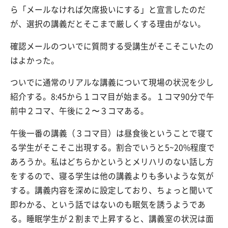
ら「メールなければ欠席扱いにする」と宣言したのだ
が、選択の講義だとそこまで厳しくする理由がない。
確認メールのついでに質問する受講生がそこそこいたの
はよかった。
ついでに通常のリアルな講義について現場の状況を少し
紹介する。8:45から１コマ目が始まる。１コマ90分で午
前中２コマ、午後に２〜３コマある。
午後一番の講義（３コマ目）は昼食後ということで寝て
る学生がそこそこ出現する。割合でいうと5~20%程度で
あろうか。私はどちらかというとメリハリのない話し方
をするので、寝る学生は他の講義よりも多いような気が
する。講義内容を深めに設定しており、ちょっと聞いて
即わかる、という話ではないのも眠気を誘うようであ
る。睡眠学生が２割まで上昇すると、講義室の状況は面