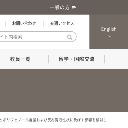
一般の方
お問い合わせ
交通アクセス
English
教員一覧
留学・国際交流
憲章・基本戦略
農学研究科（博士課程）
local Channel
における３つの方針
獣医学研究科（博士課程）
生物科学部グローカル推進室担
員
の教育における３つの方針と専
能力
とポリフェノール含量および反芻胃液性状に及ぼす影響を検討し
共同獣医学科