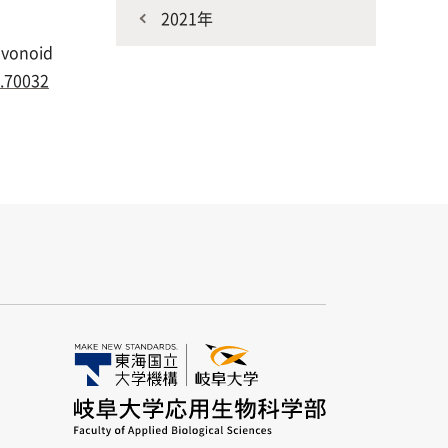
2021年
lavonoid
s.70032