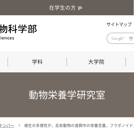
在学生の方
サイトマップ
学科
大学院
学部長あいさつ
自然科学技術研究科（修士課程）
応用生物科学部グローバルレポート
学部
連合
ABS G
動物栄養学研究室
教育理念・教育目標
連合獣医学研究科（博士課程）
教育
共同
応用
応用生物科学部海外留学プログラム
当教
「専門的能力の要素」「達成すべき
学科
水準」「評価方法」
門的
ックナンバー
植生の多様性が，反芻動物の食餌中の栄養含量，フラボノイド
農生命科学科
生物圏環境学科