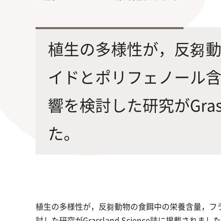
最先端の化学とバイオテクノロジー
環境
学部・大学院の教育ビジョン、
修士課程・博士課程
を融合し、生命化学のチカラで未来
農学
沿革及び入試情報について
を創造
植生の多様性が，反芻
イドとポリフェノール
響を検討した研究がGrass
た。
旧課程・コースはこちら
植生の多様性が，反芻動物の食餌中の栄養含量，フ
討した研究がGrassland Science誌に掲載されまし