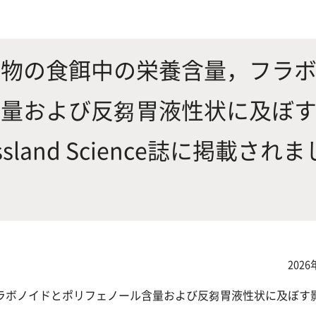
にやさしく健康的な食の未来を
生物が棲む環境を改善し、豊か
沿革
附属
×食科学で切り拓く
態系サービスにより社会の多様
ーズに対応
動物の食餌中の栄養含量，フラ
含量および反芻胃液性状に及ぼ
動物科学プログラム
land Science誌に掲載されま
応用生命科学課程
2026
ラボノイドとポリフェノール含量および反芻胃液性状に及ぼす
た。