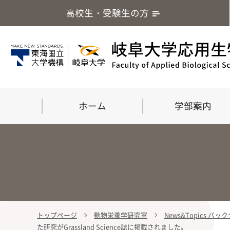
高校生・受験生の方
ホーム
学部案内
トップページ
動物栄養学研究室
News&Topics バ
学部案内
大学院
留学・国際交流
応用生命化学科
食
た研究がGrassland Science誌に掲載されました。