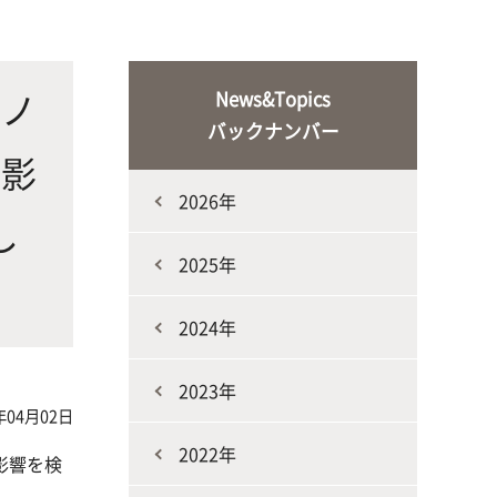
な生
人と動物との共生を目指し、動物の
施設・教育研究関連施設
なニ
健康だけでなく、あらゆる命の専門
家を養成
ボノ
News&Topics
バックナンバー
す影
2026年
し
2025年
生産環境科学課程
2024年
2023年
年04月02日
2022年
影響を検