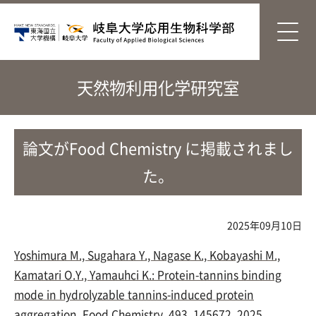
天然物利用化学研究室
論文がFood Chemistry に掲載されまし
た。
2025年09月10日
Yoshimura
M.,
Sugahara
Y.,
Nagase K.,
Kobayashi M.,
Kamatari
O.Y., Yamauhci K.:
Protein-tannins binding
mode in hydrolyzable tannins-induced protein
aggregation. Food Chemistry, 493, 145672, 2025.