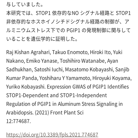
与していました。
本研究では、STOP1 依存的なNO シグナル経路と STOP1
非依存的なホスホイノシチドシグナル経路の制御が、ア
ルミニウムストレス下での PGIP1 の発現制御に関与して
いることを遺伝学的に証明した。
Raj Kishan Agrahari, Takuo Enomoto, Hiroki Ito, Yuki
Nakano, Emiko Yanase, Toshihiro Watanabe, Ayan
Sadhukhan, Satoshi Iuchi, Masatomo Kobayashi, Sanjib
Kumar Panda, Yoshiharu Y Yamamoto, Hiroyuki Koyama,
Yuriko Kobayashi. Expression GWAS of PGIP1 Identifies
STOP1-Dependent and STOP1-Independent
Regulation of PGIP1 in Aluminum Stress Signaling in
Arabidopsis. (2021) Front Plant Sci
12:774687.
https://doi.org/10.3389/fpls.2021.774687