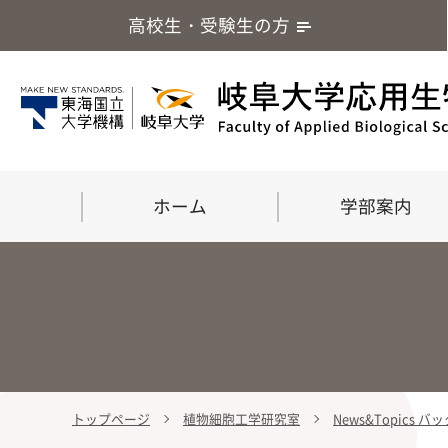
高校生・受験生の方
ホーム
学部案内
トップページ
植物細胞工学研究室
News&Topics 
学部案内
大学院
留学・国際交流
応用生命化学科
食