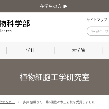
在学生の方
サイトマップ
学科
大学院
学部長あいさつ
自然科学技術研究科（修士課程）
応用生物科学部グローバルレポート
学部
連合
ABS G
植物細胞工学研究室
教育理念・教育目標
連合獣医学研究科（博士課程）
教育
共同
応用
応用生物科学部海外留学プログラム
当教
「専門的能力の要素」「達成すべき
学科
水準」「評価方法」
門的
バックナンバー
多井 紫織さん 第6回佐々木正五賞を受賞しました
農生命科学科
生物圏環境学科