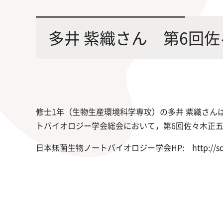
最先端の化学とバイオテクノロジー
環境
学部・大学院の教育ビジョン、
修士課程・博士課程
を融合し、生命化学のチカラで未来
農学
多井 紫織さん 第6回
沿革及び入試情報について
を創造
修士1年（生物生産環境科学専攻）の多井 紫織さん
トバイオロジー学会総会において，第6回佐々木正
旧課程・コースはこちら
日本無菌生物ノートバイオロジー学会HP: http://square.u