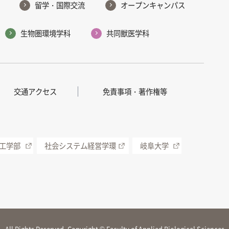
留学・国際交流
オープンキャンパス
生物圏環境学科
共同獣医学科
交通アクセス
免責事項・著作権等
工学部
社会システム経営学環
岐阜大学
All Rights Reserved, Copyright © Faculty of Applied Biological Sciences