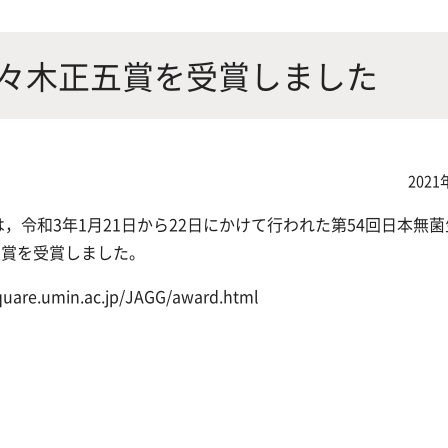
にやさしく健康的な食の未来を
生物が棲む環境を改善し、豊か
沿革
附属
×食科学で切り拓く
態系サービスにより社会の多様
佐々木正五賞を受賞しました
ーズに対応
動物科学プログラム
2021
は，
令和3年1月21日から22日にかけて行われた第54回日本無
五賞を受賞しました。
応用生命科学課程
min.ac.jp/JAGG/award.html