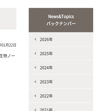
な生
人と動物との共生を目指し、動物の
施設・教育研究関連施設
なニ
健康だけでなく、あらゆる命の専門
News&Topics
家を養成
バックナンバー
2026年
年01月22日
2025年
菌生物ノー
2024年
生産環境科学課程
2023年
2022年
2021年