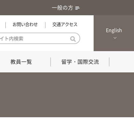
一般の方
お問い合わせ
交通アクセス
English
教員一覧
留学・国際交流
憲章・基本戦略
農学研究科（博士課程）
local Channel
における３つの方針
獣医学研究科（博士課程）
生物科学部グローカル推進室担
員
の教育における３つの方針と専
能力
共同獣医学科