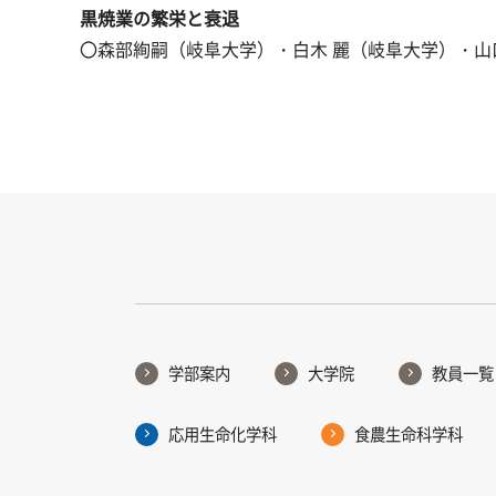
黒焼業の繁栄と衰退
〇森部絢嗣（岐阜大学）・白木 麗（岐阜大学）・山
学部案内
大学院
教員一覧
応用生命化学科
食農生命科学科