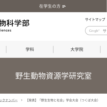
在学生の方
サイトマップ
学科
大学院
学部長あいさつ
自然科学技術研究科（修士課程）
応用生物科学部グローバルレポート
学部
連合
ABS G
野生動物資源学研究室
教育理念・教育目標
連合獣医学研究科（博士課程）
教育
共同
応用
応用生物科学部海外留学プログラム
当教
「専門的能力の要素」「達成すべき
学科
水準」「評価方法」
門的
 バックナンバー
【発表】「野生生物と社会」学会大会（つくば大会）
農生命科学科
生物圏環境学科