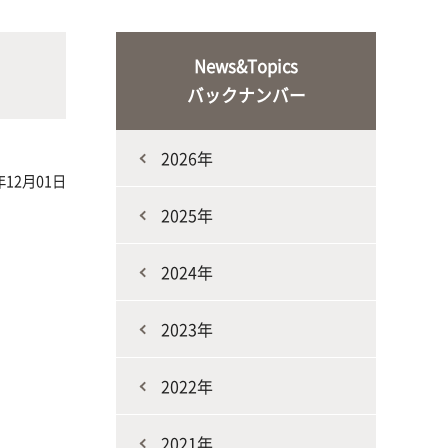
な生
人と動物との共生を目指し、動物の
施設・教育研究関連施設
なニ
健康だけでなく、あらゆる命の専門
News&Topics
家を養成
バックナンバー
2026年
年12月01日
2025年
2024年
生産環境科学課程
2023年
2022年
2021年