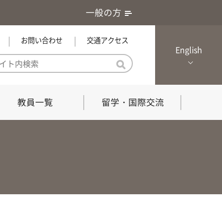
一般の方
お問い合わせ
交通アクセス
English
教員一覧
留学・国際交流
憲章・基本戦略
農学研究科（博士課程）
local Channel
における３つの方針
獣医学研究科（博士課程）
生物科学部グローカル推進室担
員
の教育における３つの方針と専
能力
共同獣医学科