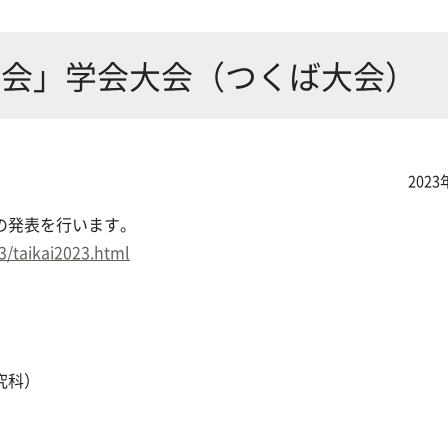
にやさしく健康的な食の未来を
生物が棲む環境を改善し、豊か
沿革
附属
×食科学で切り拓く
態系サービスにより社会の多様
社会」学会大会（つくば大会）
ーズに対応
動物科学プログラム
2023
の発表を行います。
3/taikai2023.html
応用生命科学課程
究科）