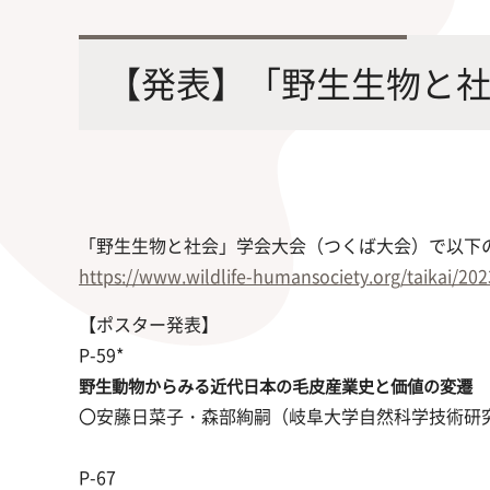
最先端の化学とバイオテクノロジー
環境
学部・大学院の教育ビジョン、
修士課程・博士課程
を融合し、生命化学のチカラで未来
農学
【発表】「野生生物と
沿革及び入試情報について
を創造
「野生生物と社会」学会大会（つくば大会）で以下
https://www.wildlife-humansociety.org/taikai/202
旧課程・コースはこちら
【ポスター発表】
P-59*
野生動物からみる近代日本の毛皮産業史と価値の変遷
〇安藤日菜子・森部絢嗣（岐阜大学自然科学技術研
P-67